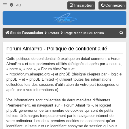
FAQ
Inscription
Connexion
R
Site de l'association
Portail
Page d'accueil du forum
E
C
Forum AlmaPro - Politique de confidentialité
H
Cette politique de confidentialité explique en détail comment « Forum
E
AlmaPro » et ses partenaires affiliés (désignés ci-après par « nous »,
« notre », « nos », « Forum AlmaPro » et
R
« http://forum.almapro.org ») et phpBB (désigné ci-après par « logiciel
C
phpBB » et « phpBB Limited ») utilisent toutes les informations
collectées lors des sessions d’utilisation de votre part (désignées ci-
H
après par « vos informations »).
E
R
Vos informations sont collectées de deux manières différentes.
Premièrement, en naviguant sur « Forum AlmaPro », le logiciel
phpBB génèrera un certain nombre de cookies qui sont de petits
fichiers téléchargés temporairement par le navigateur internet de
votre ordinateur. Les deux premiers cookies ne contiennent qu’un
identifiant utilisateur et un identifiant anonyme de session qui vous