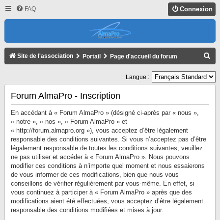
FAQ
Connexion
R
Site de l'association
Portail
Page d'accueil du forum
E
Langue :
C
H
Forum AlmaPro - Inscription
E
En accédant à « Forum AlmaPro » (désigné ci-après par « nous »,
R
« notre », « nos », « Forum AlmaPro » et
« http://forum.almapro.org »), vous acceptez d’être légalement
C
responsable des conditions suivantes. Si vous n’acceptez pas d’être
H
légalement responsable de toutes les conditions suivantes, veuillez
ne pas utiliser et accéder à « Forum AlmaPro ». Nous pouvons
E
modifier ces conditions à n’importe quel moment et nous essaierons
R
de vous informer de ces modifications, bien que nous vous
conseillons de vérifier régulièrement par vous-même. En effet, si
vous continuez à participer à « Forum AlmaPro » après que des
modifications aient été effectuées, vous acceptez d’être légalement
responsable des conditions modifiées et mises à jour.