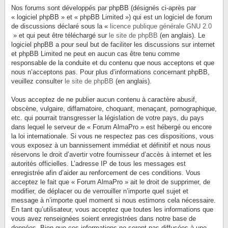
Nos forums sont développés par phpBB (désignés ci-après par
« logiciel phpBB » et « phpBB Limited ») qui est un logiciel de forum
de discussions déclaré sous la «
licence publique générale GNU 2.0
» et qui peut être téléchargé sur
le site de phpBB
(en anglais). Le
logiciel phpBB a pour seul but de faciliter les discussions sur internet
et phpBB Limited ne peut en aucun cas être tenu comme
responsable de la conduite et du contenu que nous acceptons et que
nous n’acceptons pas. Pour plus d’informations concernant phpBB,
veuillez consulter
le site de phpBB
(en anglais).
Vous acceptez de ne publier aucun contenu à caractère abusif,
obscène, vulgaire, diffamatoire, choquant, menaçant, pornographique,
etc. qui pourrait transgresser la législation de votre pays, du pays
dans lequel le serveur de « Forum AlmaPro » est hébergé ou encore
la loi internationale. Si vous ne respectez pas ces dispositions, vous
vous exposez à un bannissement immédiat et définitif et nous nous
réservons le droit d’avertir votre fournisseur d’accès à internet et les
autorités officielles. L’adresse IP de tous les messages est
enregistrée afin d’aider au renforcement de ces conditions. Vous
acceptez le fait que « Forum AlmaPro » ait le droit de supprimer, de
modifier, de déplacer ou de verrouiller n’importe quel sujet et
message à n’importe quel moment si nous estimons cela nécessaire.
En tant qu’utilisateur, vous acceptez que toutes les informations que
vous avez renseignées soient enregistrées dans notre base de
données. Bien que ces informations ne seront pas diffusées à une