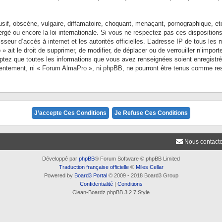
f, obscène, vulgaire, diffamatoire, choquant, menaçant, pornographique, etc. 
rgé ou encore la loi internationale. Si vous ne respectez pas ces dispositi
rnisseur d’accès à internet et les autorités officielles. L’adresse IP de tous l
 ait le droit de supprimer, de modifier, de déplacer ou de verrouiller n’impo
ceptez que toutes les informations que vous avez renseignées soient enregist
nsentement, ni « Forum AlmaPro », ni phpBB, ne pourront être tenus comme res
Nous contact
Développé par
phpBB
® Forum Software © phpBB Limited
Traduction française officielle
©
Miles Cellar
Powered by
Board3 Portal
© 2009 - 2018 Board3 Group
Confidentialité
|
Conditions
Clean-Boardz phpBB 3.2.7 Style