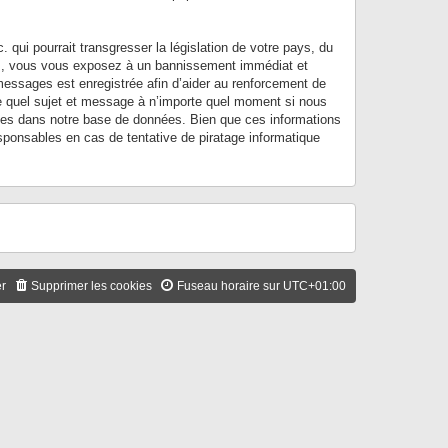
qui pourrait transgresser la législation de votre pays, du
ons, vous vous exposez à un bannissement immédiat et
es messages est enregistrée afin d’aider au renforcement de
rte quel sujet et message à n’importe quel moment si nous
rées dans notre base de données. Bien que ces informations
ponsables en cas de tentative de piratage informatique
er
Supprimer les cookies
Fuseau horaire sur
UTC+01:00