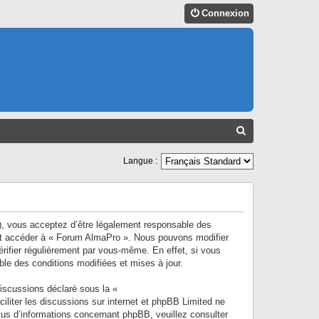
Connexion
R
E
Langue :
C
H
E
R
), vous acceptez d’être légalement responsable des
r et accéder à « Forum AlmaPro ». Nous pouvons modifier
C
rifier régulièrement par vous-même. En effet, si vous
H
le des conditions modifiées et mises à jour.
E
discussions déclaré sous la «
R
ciliter les discussions sur internet et phpBB Limited ne
s d’informations concernant phpBB, veuillez consulter