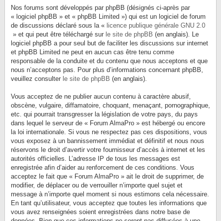
Nos forums sont développés par phpBB (désignés ci-après par
« logiciel phpBB » et « phpBB Limited ») qui est un logiciel de forum
de discussions déclaré sous la «
licence publique générale GNU 2.0
» et qui peut être téléchargé sur
le site de phpBB
(en anglais). Le
logiciel phpBB a pour seul but de faciliter les discussions sur internet
et phpBB Limited ne peut en aucun cas être tenu comme
responsable de la conduite et du contenu que nous acceptons et que
nous n’acceptons pas. Pour plus d’informations concernant phpBB,
veuillez consulter
le site de phpBB
(en anglais).
Vous acceptez de ne publier aucun contenu à caractère abusif,
obscène, vulgaire, diffamatoire, choquant, menaçant, pornographique,
etc. qui pourrait transgresser la législation de votre pays, du pays
dans lequel le serveur de « Forum AlmaPro » est hébergé ou encore
la loi internationale. Si vous ne respectez pas ces dispositions, vous
vous exposez à un bannissement immédiat et définitif et nous nous
réservons le droit d’avertir votre fournisseur d’accès à internet et les
autorités officielles. L’adresse IP de tous les messages est
enregistrée afin d’aider au renforcement de ces conditions. Vous
acceptez le fait que « Forum AlmaPro » ait le droit de supprimer, de
modifier, de déplacer ou de verrouiller n’importe quel sujet et
message à n’importe quel moment si nous estimons cela nécessaire.
En tant qu’utilisateur, vous acceptez que toutes les informations que
vous avez renseignées soient enregistrées dans notre base de
données. Bien que ces informations ne seront pas diffusées à une