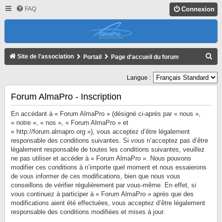
FAQ
Connexion
R
Site de l'association
Portail
Page d'accueil du forum
E
Langue :
C
H
Forum AlmaPro - Inscription
E
En accédant à « Forum AlmaPro » (désigné ci-après par « nous »,
R
« notre », « nos », « Forum AlmaPro » et
« http://forum.almapro.org »), vous acceptez d’être légalement
C
responsable des conditions suivantes. Si vous n’acceptez pas d’être
H
légalement responsable de toutes les conditions suivantes, veuillez
ne pas utiliser et accéder à « Forum AlmaPro ». Nous pouvons
E
modifier ces conditions à n’importe quel moment et nous essaierons
R
de vous informer de ces modifications, bien que nous vous
conseillons de vérifier régulièrement par vous-même. En effet, si
vous continuez à participer à « Forum AlmaPro » après que des
modifications aient été effectuées, vous acceptez d’être légalement
responsable des conditions modifiées et mises à jour.