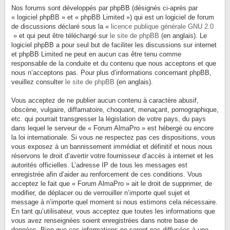
Nos forums sont développés par phpBB (désignés ci-après par
« logiciel phpBB » et « phpBB Limited ») qui est un logiciel de forum
de discussions déclaré sous la «
licence publique générale GNU 2.0
» et qui peut être téléchargé sur
le site de phpBB
(en anglais). Le
logiciel phpBB a pour seul but de faciliter les discussions sur internet
et phpBB Limited ne peut en aucun cas être tenu comme
responsable de la conduite et du contenu que nous acceptons et que
nous n’acceptons pas. Pour plus d’informations concernant phpBB,
veuillez consulter
le site de phpBB
(en anglais).
Vous acceptez de ne publier aucun contenu à caractère abusif,
obscène, vulgaire, diffamatoire, choquant, menaçant, pornographique,
etc. qui pourrait transgresser la législation de votre pays, du pays
dans lequel le serveur de « Forum AlmaPro » est hébergé ou encore
la loi internationale. Si vous ne respectez pas ces dispositions, vous
vous exposez à un bannissement immédiat et définitif et nous nous
réservons le droit d’avertir votre fournisseur d’accès à internet et les
autorités officielles. L’adresse IP de tous les messages est
enregistrée afin d’aider au renforcement de ces conditions. Vous
acceptez le fait que « Forum AlmaPro » ait le droit de supprimer, de
modifier, de déplacer ou de verrouiller n’importe quel sujet et
message à n’importe quel moment si nous estimons cela nécessaire.
En tant qu’utilisateur, vous acceptez que toutes les informations que
vous avez renseignées soient enregistrées dans notre base de
données. Bien que ces informations ne seront pas diffusées à une