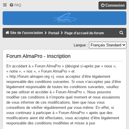
FAQ
Connexion
R
Site de l'association
Portail
Page d'accueil du forum
E
Langue :
C
H
Forum AlmaPro - Inscription
E
En accédant à « Forum AlmaPro » (désigné ci-après par « nous »,
R
« notre », « nos », « Forum AlmaPro » et
« http://forum.almapro.org »), vous acceptez d’être légalement
C
responsable des conditions suivantes. Si vous n’acceptez pas d’être
H
légalement responsable de toutes les conditions suivantes, veuillez
ne pas utiliser et accéder à « Forum AlmaPro ». Nous pouvons
E
modifier ces conditions à n’importe quel moment et nous essaierons
R
de vous informer de ces modifications, bien que nous vous
conseillons de vérifier régulièrement par vous-même. En effet, si
vous continuez à participer à « Forum AlmaPro » après que des
modifications aient été effectuées, vous acceptez d’être légalement
responsable des conditions modifiées et mises à jour.