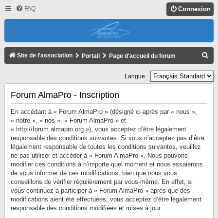
FAQ
Connexion
R
Site de l'association
Portail
Page d'accueil du forum
E
Langue :
C
H
Forum AlmaPro - Inscription
E
En accédant à « Forum AlmaPro » (désigné ci-après par « nous »,
R
« notre », « nos », « Forum AlmaPro » et
« http://forum.almapro.org »), vous acceptez d’être légalement
C
responsable des conditions suivantes. Si vous n’acceptez pas d’être
H
légalement responsable de toutes les conditions suivantes, veuillez
ne pas utiliser et accéder à « Forum AlmaPro ». Nous pouvons
E
modifier ces conditions à n’importe quel moment et nous essaierons
R
de vous informer de ces modifications, bien que nous vous
conseillons de vérifier régulièrement par vous-même. En effet, si
vous continuez à participer à « Forum AlmaPro » après que des
modifications aient été effectuées, vous acceptez d’être légalement
responsable des conditions modifiées et mises à jour.