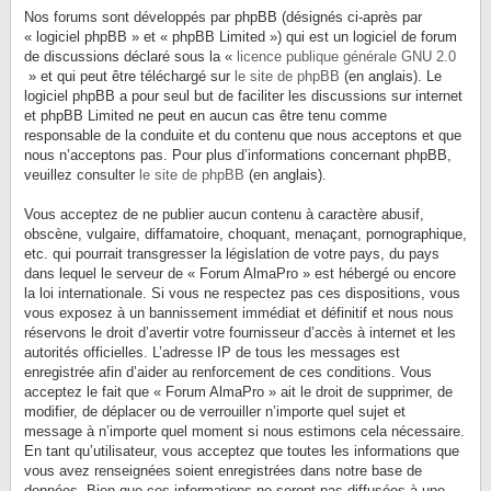
Nos forums sont développés par phpBB (désignés ci-après par
« logiciel phpBB » et « phpBB Limited ») qui est un logiciel de forum
de discussions déclaré sous la «
licence publique générale GNU 2.0
» et qui peut être téléchargé sur
le site de phpBB
(en anglais). Le
logiciel phpBB a pour seul but de faciliter les discussions sur internet
et phpBB Limited ne peut en aucun cas être tenu comme
responsable de la conduite et du contenu que nous acceptons et que
nous n’acceptons pas. Pour plus d’informations concernant phpBB,
veuillez consulter
le site de phpBB
(en anglais).
Vous acceptez de ne publier aucun contenu à caractère abusif,
obscène, vulgaire, diffamatoire, choquant, menaçant, pornographique,
etc. qui pourrait transgresser la législation de votre pays, du pays
dans lequel le serveur de « Forum AlmaPro » est hébergé ou encore
la loi internationale. Si vous ne respectez pas ces dispositions, vous
vous exposez à un bannissement immédiat et définitif et nous nous
réservons le droit d’avertir votre fournisseur d’accès à internet et les
autorités officielles. L’adresse IP de tous les messages est
enregistrée afin d’aider au renforcement de ces conditions. Vous
acceptez le fait que « Forum AlmaPro » ait le droit de supprimer, de
modifier, de déplacer ou de verrouiller n’importe quel sujet et
message à n’importe quel moment si nous estimons cela nécessaire.
En tant qu’utilisateur, vous acceptez que toutes les informations que
vous avez renseignées soient enregistrées dans notre base de
données. Bien que ces informations ne seront pas diffusées à une