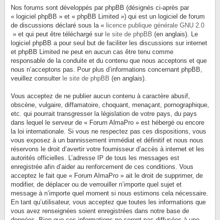
Nos forums sont développés par phpBB (désignés ci-après par
« logiciel phpBB » et « phpBB Limited ») qui est un logiciel de forum
de discussions déclaré sous la «
licence publique générale GNU 2.0
» et qui peut être téléchargé sur
le site de phpBB
(en anglais). Le
logiciel phpBB a pour seul but de faciliter les discussions sur internet
et phpBB Limited ne peut en aucun cas être tenu comme
responsable de la conduite et du contenu que nous acceptons et que
nous n’acceptons pas. Pour plus d’informations concernant phpBB,
veuillez consulter
le site de phpBB
(en anglais).
Vous acceptez de ne publier aucun contenu à caractère abusif,
obscène, vulgaire, diffamatoire, choquant, menaçant, pornographique,
etc. qui pourrait transgresser la législation de votre pays, du pays
dans lequel le serveur de « Forum AlmaPro » est hébergé ou encore
la loi internationale. Si vous ne respectez pas ces dispositions, vous
vous exposez à un bannissement immédiat et définitif et nous nous
réservons le droit d’avertir votre fournisseur d’accès à internet et les
autorités officielles. L’adresse IP de tous les messages est
enregistrée afin d’aider au renforcement de ces conditions. Vous
acceptez le fait que « Forum AlmaPro » ait le droit de supprimer, de
modifier, de déplacer ou de verrouiller n’importe quel sujet et
message à n’importe quel moment si nous estimons cela nécessaire.
En tant qu’utilisateur, vous acceptez que toutes les informations que
vous avez renseignées soient enregistrées dans notre base de
données. Bien que ces informations ne seront pas diffusées à une