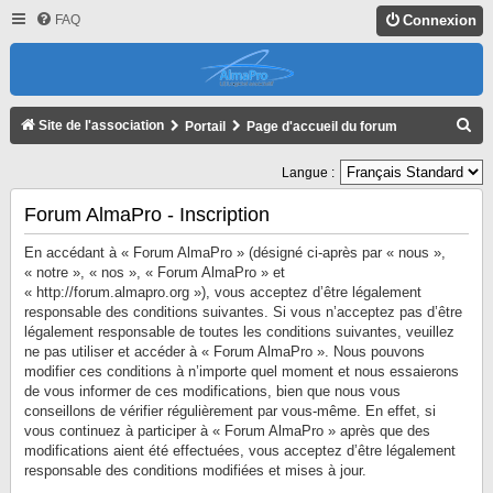
FAQ
Connexion
R
Site de l'association
Portail
Page d'accueil du forum
E
Langue :
C
H
Forum AlmaPro - Inscription
E
En accédant à « Forum AlmaPro » (désigné ci-après par « nous »,
R
« notre », « nos », « Forum AlmaPro » et
« http://forum.almapro.org »), vous acceptez d’être légalement
C
responsable des conditions suivantes. Si vous n’acceptez pas d’être
H
légalement responsable de toutes les conditions suivantes, veuillez
ne pas utiliser et accéder à « Forum AlmaPro ». Nous pouvons
E
modifier ces conditions à n’importe quel moment et nous essaierons
R
de vous informer de ces modifications, bien que nous vous
conseillons de vérifier régulièrement par vous-même. En effet, si
vous continuez à participer à « Forum AlmaPro » après que des
modifications aient été effectuées, vous acceptez d’être légalement
responsable des conditions modifiées et mises à jour.