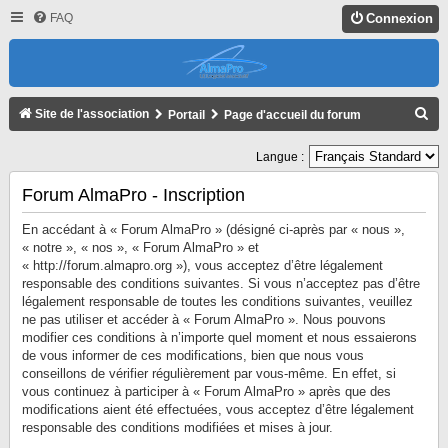
FAQ
Connexion
R
Site de l'association
Portail
Page d'accueil du forum
E
Langue :
C
H
Forum AlmaPro - Inscription
E
En accédant à « Forum AlmaPro » (désigné ci-après par « nous »,
R
« notre », « nos », « Forum AlmaPro » et
« http://forum.almapro.org »), vous acceptez d’être légalement
C
responsable des conditions suivantes. Si vous n’acceptez pas d’être
H
légalement responsable de toutes les conditions suivantes, veuillez
ne pas utiliser et accéder à « Forum AlmaPro ». Nous pouvons
E
modifier ces conditions à n’importe quel moment et nous essaierons
R
de vous informer de ces modifications, bien que nous vous
conseillons de vérifier régulièrement par vous-même. En effet, si
vous continuez à participer à « Forum AlmaPro » après que des
modifications aient été effectuées, vous acceptez d’être légalement
responsable des conditions modifiées et mises à jour.