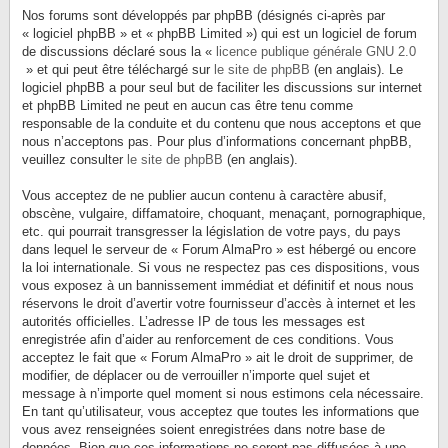
Nos forums sont développés par phpBB (désignés ci-après par
« logiciel phpBB » et « phpBB Limited ») qui est un logiciel de forum
de discussions déclaré sous la «
licence publique générale GNU 2.0
» et qui peut être téléchargé sur
le site de phpBB
(en anglais). Le
logiciel phpBB a pour seul but de faciliter les discussions sur internet
et phpBB Limited ne peut en aucun cas être tenu comme
responsable de la conduite et du contenu que nous acceptons et que
nous n’acceptons pas. Pour plus d’informations concernant phpBB,
veuillez consulter
le site de phpBB
(en anglais).
Vous acceptez de ne publier aucun contenu à caractère abusif,
obscène, vulgaire, diffamatoire, choquant, menaçant, pornographique,
etc. qui pourrait transgresser la législation de votre pays, du pays
dans lequel le serveur de « Forum AlmaPro » est hébergé ou encore
la loi internationale. Si vous ne respectez pas ces dispositions, vous
vous exposez à un bannissement immédiat et définitif et nous nous
réservons le droit d’avertir votre fournisseur d’accès à internet et les
autorités officielles. L’adresse IP de tous les messages est
enregistrée afin d’aider au renforcement de ces conditions. Vous
acceptez le fait que « Forum AlmaPro » ait le droit de supprimer, de
modifier, de déplacer ou de verrouiller n’importe quel sujet et
message à n’importe quel moment si nous estimons cela nécessaire.
En tant qu’utilisateur, vous acceptez que toutes les informations que
vous avez renseignées soient enregistrées dans notre base de
données. Bien que ces informations ne seront pas diffusées à une