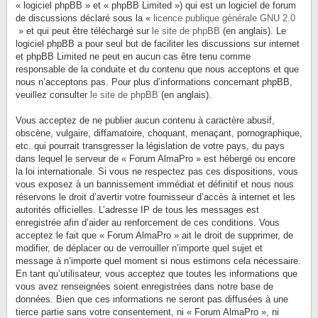
« logiciel phpBB » et « phpBB Limited ») qui est un logiciel de forum
de discussions déclaré sous la «
licence publique générale GNU 2.0
» et qui peut être téléchargé sur
le site de phpBB
(en anglais). Le
logiciel phpBB a pour seul but de faciliter les discussions sur internet
et phpBB Limited ne peut en aucun cas être tenu comme
responsable de la conduite et du contenu que nous acceptons et que
nous n’acceptons pas. Pour plus d’informations concernant phpBB,
veuillez consulter
le site de phpBB
(en anglais).
Vous acceptez de ne publier aucun contenu à caractère abusif,
obscène, vulgaire, diffamatoire, choquant, menaçant, pornographique,
etc. qui pourrait transgresser la législation de votre pays, du pays
dans lequel le serveur de « Forum AlmaPro » est hébergé ou encore
la loi internationale. Si vous ne respectez pas ces dispositions, vous
vous exposez à un bannissement immédiat et définitif et nous nous
réservons le droit d’avertir votre fournisseur d’accès à internet et les
autorités officielles. L’adresse IP de tous les messages est
enregistrée afin d’aider au renforcement de ces conditions. Vous
acceptez le fait que « Forum AlmaPro » ait le droit de supprimer, de
modifier, de déplacer ou de verrouiller n’importe quel sujet et
message à n’importe quel moment si nous estimons cela nécessaire.
En tant qu’utilisateur, vous acceptez que toutes les informations que
vous avez renseignées soient enregistrées dans notre base de
données. Bien que ces informations ne seront pas diffusées à une
tierce partie sans votre consentement, ni « Forum AlmaPro », ni