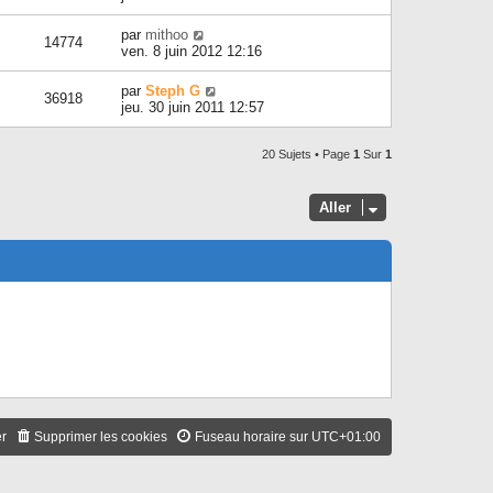
par
mithoo
14774
ven. 8 juin 2012 12:16
par
Steph G
36918
jeu. 30 juin 2011 12:57
20 Sujets • Page
1
Sur
1
Aller
er
Supprimer les cookies
Fuseau horaire sur
UTC+01:00