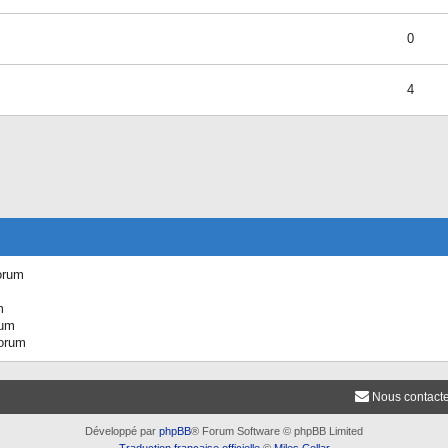
0
4
orum
m
rum
forum
Nous contact
Développé par
phpBB
® Forum Software © phpBB Limited
Traduction française officielle
©
Miles Cellar