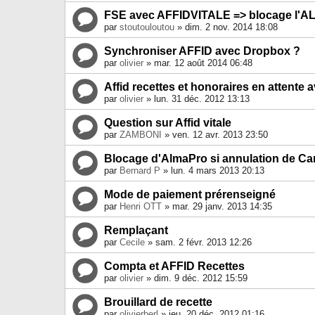
FSE avec AFFIDVITALE => blocage l'
par
stoutouloutou
» dim. 2 nov. 2014 18:08
Synchroniser AFFID avec Dropbox ?
par
olivier
» mar. 12 août 2014 06:48
Affid recettes et honoraires en attente
par
olivier
» lun. 31 déc. 2012 13:13
Question sur Affid vitale
par
ZAMBONI
» ven. 12 avr. 2013 23:50
Blocage d'AlmaPro si annulation de Car
par
Bernard P
» lun. 4 mars 2013 20:13
Mode de paiement prérenseigné
par
Henri OTT
» mar. 29 janv. 2013 14:35
Remplaçant
par
Cecile
» sam. 2 févr. 2013 12:26
Compta et AFFID Recettes
par
olivier
» dim. 9 déc. 2012 15:59
Brouillard de recette
par
olivierberl
» jeu. 20 déc. 2012 01:16