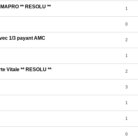
ALMAPRO ** RESOLU **
1
0
 avec 1/3 payant AMC
2
1
te Vitale ** RESOLU **
2
3
1
1
0