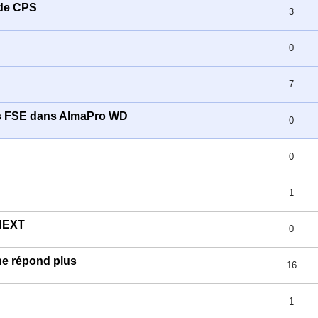
ode CPS
3
0
7
vos FSE dans AlmaPro WD
0
0
1
NEXT
0
ne répond plus
16
1