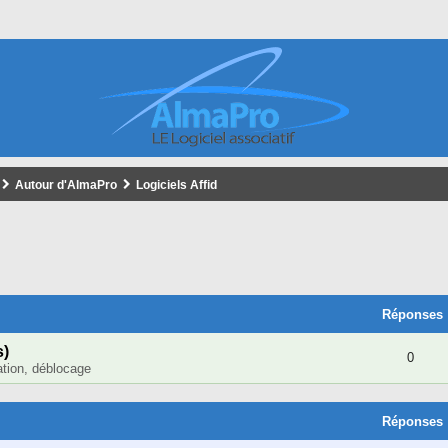
Autour d'AlmaPro
Logiciels Affid
cher
cherche Avancée
Réponses
s)
0
lation, déblocage
Réponses