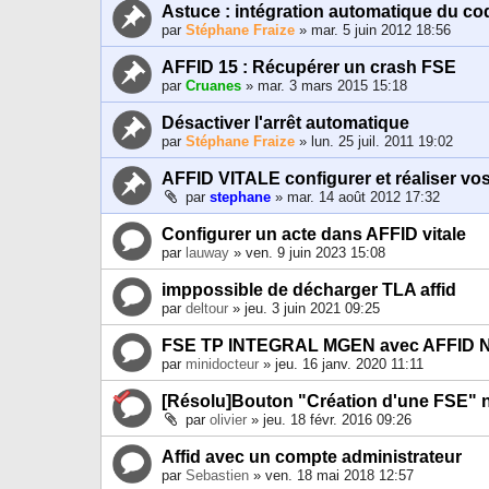
Astuce : intégration automatique du c
par
Stéphane Fraize
» mar. 5 juin 2012 18:56
AFFID 15 : Récupérer un crash FSE
par
Cruanes
» mar. 3 mars 2015 15:18
Désactiver l'arrêt automatique
par
Stéphane Fraize
» lun. 25 juil. 2011 19:02
AFFID VITALE configurer et réaliser 
par
stephane
» mar. 14 août 2012 17:32
Configurer un acte dans AFFID vitale
par
lauway
» ven. 9 juin 2023 15:08
imppossible de décharger TLA affid
par
deltour
» jeu. 3 juin 2021 09:25
FSE TP INTEGRAL MGEN avec AFFID 
par
minidocteur
» jeu. 16 janv. 2020 11:11
[Résolu]Bouton "Création d'une FSE" 
par
olivier
» jeu. 18 févr. 2016 09:26
Affid avec un compte administrateur
par
Sebastien
» ven. 18 mai 2018 12:57