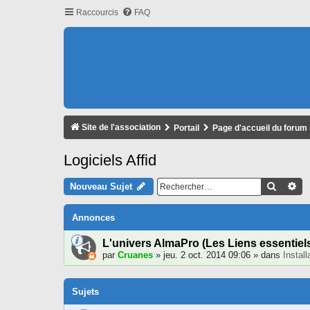
Raccourcis
FAQ
Site de l'association
Portail
Page d'accueil du forum
Logiciels Affid
Recher
Re
Nouveau Sujet
Annonces
L'univers AlmaPro (Les Liens essentiel
par
Cruanes
» jeu. 2 oct. 2014 09:06 » dans
Instal
Sujets