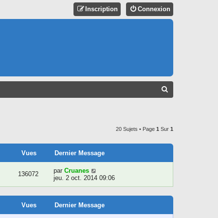
Inscription
Connexion
R
E
C
H
20 Sujets • Page
1
Sur
1
E
R
Vues
Dernier Message
C
par
Cruanes
136072
jeu. 2 oct. 2014 09:06
H
E
R
Vues
Dernier Message