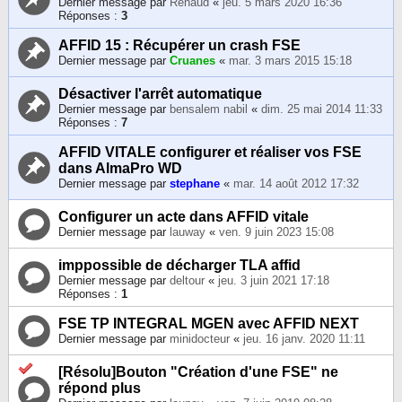
Dernier message par
Renaud
«
jeu. 5 mars 2020 16:36
Réponses :
3
AFFID 15 : Récupérer un crash FSE
Dernier message par
Cruanes
«
mar. 3 mars 2015 15:18
Désactiver l'arrêt automatique
Dernier message par
bensalem nabil
«
dim. 25 mai 2014 11:33
Réponses :
7
AFFID VITALE configurer et réaliser vos FSE
dans AlmaPro WD
Dernier message par
stephane
«
mar. 14 août 2012 17:32
Configurer un acte dans AFFID vitale
Dernier message par
lauway
«
ven. 9 juin 2023 15:08
imppossible de décharger TLA affid
Dernier message par
deltour
«
jeu. 3 juin 2021 17:18
Réponses :
1
FSE TP INTEGRAL MGEN avec AFFID NEXT
Dernier message par
minidocteur
«
jeu. 16 janv. 2020 11:11
[Résolu]Bouton "Création d'une FSE" ne
répond plus