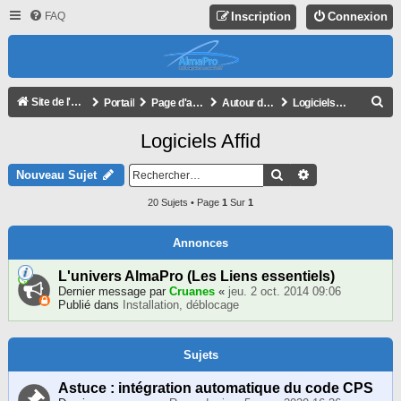
FAQ
Inscription
Connexion
R
Site de l'association
Portail
Page d'accueil du forum
Autour d'AlmaPro
Logiciels Affid
E
Logiciels Affid
C
H
Rechercher
Recherche Avan
Nouveau Sujet
E
20 Sujets • Page
1
Sur
1
R
C
Annonces
H
L'univers AlmaPro (Les Liens essentiels)
E
Dernier message par
Cruanes
«
jeu. 2 oct. 2014 09:06
Publié dans
Installation, déblocage
R
Sujets
Astuce : intégration automatique du code CPS