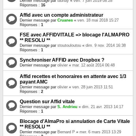
Dernier message par
launay
«
ven. 7 juin 2019 08:28
Réponses :
16
Affid avec un compte administrateur
Dernier message par
Cruanes
«
ven. 18 mai 2018 15:27
Réponses :
1
FSE avec AFFIDVITALE => blocage l'ALMAPRO
** RESOLU **
Dernier message par
stoutouloutou
«
dim. 9 nov. 2014 16:38
Réponses :
1
Synchroniser AFFID avec Dropbox ?
Dernier message par
olivier
«
mar. 12 août 2014 06:48
Affid recettes et honoraires en attente avec 1/3
payant AMC
Dernier message par
olivier
«
ven. 28 juin 2013 11:51
Réponses :
2
Question sur Affid vitale
Dernier message par
S. Andrieu
«
dim. 21 avr. 2013 14:17
Réponses :
1
Blocage d'AlmaPro si annulation de Carte Vitale
** RESOLU **
Dernier message par
Bernard P
«
mer. 6 mars 2013 13:29