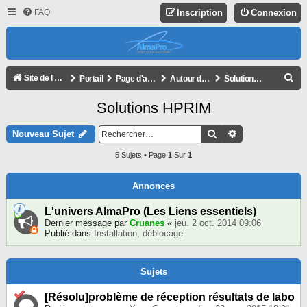
FAQ
Inscription
Connexion
R
Site de l'association
Portail
Page d'accueil du forum
Autour d'AlmaPro
Solutions HPRIM
E
Solutions HPRIM
C
H
Rechercher
Recherche Avan
Nouveau Sujet
E
5 Sujets • Page
1
Sur
1
R
C
Annonces
H
L'univers AlmaPro (Les Liens essentiels)
E
Dernier message par
Cruanes
«
jeu. 2 oct. 2014 09:06
Publié dans
Installation, déblocage
R
Sujets
[Résolu]problème de réception résultats de labo