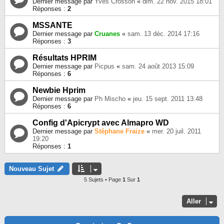
Dernier message par
Yves Crosson
«
dim. 22 nov. 2015 18:01
Réponses :
2
MSSANTE
Dernier message par
Cruanes
«
sam. 13 déc. 2014 17:16
Réponses :
3
Résultats HPRIM
Dernier message par
Picpus
«
sam. 24 août 2013 15:09
Réponses :
6
Newbie Hprim
Dernier message par
Ph Mischo
«
jeu. 15 sept. 2011 13:48
Réponses :
6
Config d'Apicrypt avec Almapro WD
Dernier message par
Stéphane Fraize
«
mer. 20 juil. 2011
19:20
Réponses :
1
Nouveau Sujet
5 Sujets • Page
1
Sur
1
Aller