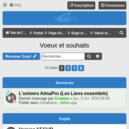
FAQ
Inscription
Connexion
R
Site de l'association
Portail
Page d'accueil du forum
Bugs et voeux
Voeux et souhaits
E
Voeux et souhaits
C
H
Rechercher
Recherche Avan
Nouveau Sujet
E
1
2
3
Suivant
64 Sujets
R
C
Annonces
H
E
L'univers AlmaPro (Les Liens essentiels)
Dernier message par
Cruanes
«
jeu. 2 oct. 2014 09:06
R
Publié dans
Installation, déblocage
Sujets