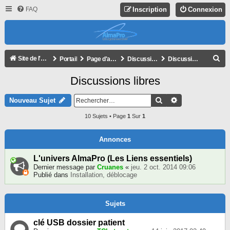
FAQ
Inscription
Connexion
R
Site de l'association
Portail
Page d'accueil du forum
Discussions libres
Discussions libres
E
Discussions libres
C
H
Rechercher
Recherche Avan
Nouveau Sujet
E
10 Sujets • Page
1
Sur
1
R
C
Annonces
H
L'univers AlmaPro (Les Liens essentiels)
E
Dernier message par
Cruanes
«
jeu. 2 oct. 2014 09:06
Publié dans
Installation, déblocage
R
Sujets
clé USB dossier patient