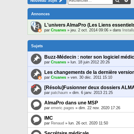
Recher
Re
Nouveau Sujet
Annonces
L'univers AlmaPro (Les Liens essentiel
par
Cruanes
» jeu. 2 oct. 2014 09:06 » dans
Instal
Sujets
Buzz-Médecin : noter son logiciel médic
par
Cruanes
» lun. 18 juin 2012 20:26
Les changements de la dernière versio
par
Cruanes
» ven. 30 déc. 2011 15:10
[Résolu]Fusionner deux dossiers ALM
par
patchaum
» dim. 6 janv. 2013 21:25
AlmaPro dans une MSP
par
emeric.pages
» dim. 22 nov. 2020 17:26
IMC
par
Renaud
» lun. 26 oct. 2020 11:50
Secrétaire médicale