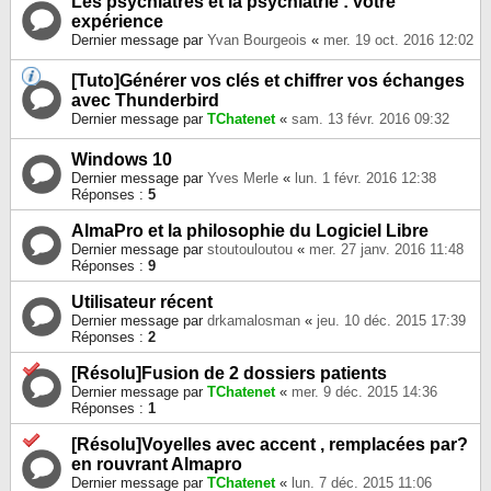
Les psychiatres et la psychiatrie : votre
expérience
Dernier message par
Yvan Bourgeois
«
mer. 19 oct. 2016 12:02
[Tuto]Générer vos clés et chiffrer vos échanges
avec Thunderbird
Dernier message par
TChatenet
«
sam. 13 févr. 2016 09:32
Windows 10
Dernier message par
Yves Merle
«
lun. 1 févr. 2016 12:38
Réponses :
5
AlmaPro et la philosophie du Logiciel Libre
Dernier message par
stoutouloutou
«
mer. 27 janv. 2016 11:48
Réponses :
9
Utilisateur récent
Dernier message par
drkamalosman
«
jeu. 10 déc. 2015 17:39
Réponses :
2
[Résolu]Fusion de 2 dossiers patients
Dernier message par
TChatenet
«
mer. 9 déc. 2015 14:36
Réponses :
1
[Résolu]Voyelles avec accent , remplacées par?
en rouvrant Almapro
Dernier message par
TChatenet
«
lun. 7 déc. 2015 11:06