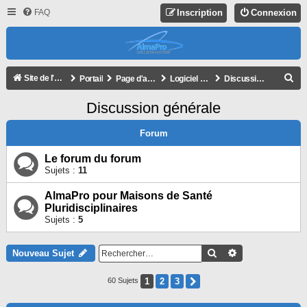
FAQ
Inscription
Connexion
R
Site de l'association
Portail
Page d'accueil du forum
Logiciel AlmaPro
Discussion générale
E
Discussion générale
C
H
Forum
E
Le forum du forum
R
Sujets :
11
C
AlmaPro pour Maisons de Santé
H
Pluridisciplinaires
Sujets :
5
E
R
Rechercher
Recherche Avan
Nouveau Sujet
1
2
3
Suivant
60 Sujets