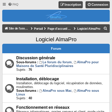
FAQ
Inscription
Connexion
R
Site de l'association
Portail
Page d'accueil du forum
Logiciel AlmaPro
E
Logiciel AlmaPro
C
H
Forum
E
Discussion générale
R
Sous-forums :
Le forum du forum
,
AlmaPro pour
Maisons de Santé Pluridisciplinaires
C
Sujets :
76
H
Installation, déblocage
E
Installation, déblocage du logiciel, récupération de données,
R
moulinettes.
Sous-forums :
AlmaPro sous Mac
,
AlmaPro sous
Linux
Sujets :
40
Fonctionnement en réseaux
Réseaux informatiques, postes serveur et client, mode visite.