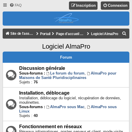
FAQ
Inscription
Connexion
R
Site de l'association
Portail
Page d'accueil du forum
Logiciel AlmaPro
E
Logiciel AlmaPro
C
H
Forum
E
Discussion générale
R
Sous-forums :
Le forum du forum
,
AlmaPro pour
Maisons de Santé Pluridisciplinaires
C
Sujets :
76
H
Installation, déblocage
E
Installation, déblocage du logiciel, récupération de données,
R
moulinettes.
Sous-forums :
AlmaPro sous Mac
,
AlmaPro sous
Linux
Sujets :
40
Fonctionnement en réseaux
Réseaux informatiques, postes serveur et client, mode visite.