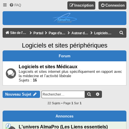
FAQ
Inscription
Connexion
R
Site de l'association
Portail
Page d'accueil du forum
Autour d'AlmaPro
Logiciels et sites périphériques
E
Logiciels et sites périphériques
C
H
Forum
E
Logiciels et sites Médicaux
R
Logiciels et sites internet plus spécifiquement en rapport avec
la médecine et l’activité libérale
C
Sujets :
16
H
E
Rechercher
Recherche Avan
Nouveau Sujet
R
22 Sujets • Page
1
Sur
1
Annonces
L'univers AlmaPro (Les Liens essentiels)