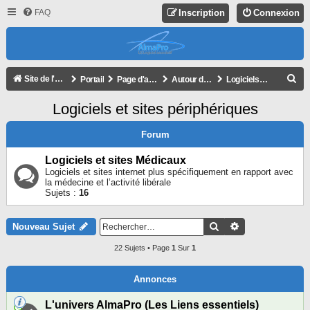
FAQ
Inscription
Connexion
R
Site de l'association
Portail
Page d'accueil du forum
Autour d'AlmaPro
Logiciels et sites périphériques
E
Logiciels et sites périphériques
C
H
Forum
E
Logiciels et sites Médicaux
R
Logiciels et sites internet plus spécifiquement en rapport avec
la médecine et l’activité libérale
C
Sujets :
16
H
E
Rechercher
Recherche Avan
Nouveau Sujet
R
22 Sujets • Page
1
Sur
1
Annonces
L'univers AlmaPro (Les Liens essentiels)