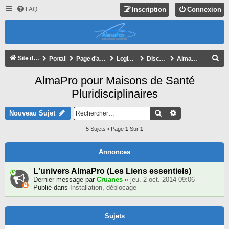
FAQ
Inscription
Connexion
R
Site de l'association
Portail
Page d'accueil du forum
Logiciel AlmaPro
Discussion générale
AlmaPro pour Maisons de Santé Pluridisciplinaires
E
AlmaPro pour Maisons de Santé
C
Pluridisciplinaires
H
E
Rechercher
Recherche Avan
Nouveau Sujet
R
5 Sujets • Page
1
Sur
1
C
H
Annonces
E
L'univers AlmaPro (Les Liens essentiels)
R
Dernier message par
Cruanes
«
jeu. 2 oct. 2014 09:06
Publié dans
Installation, déblocage
Sujets