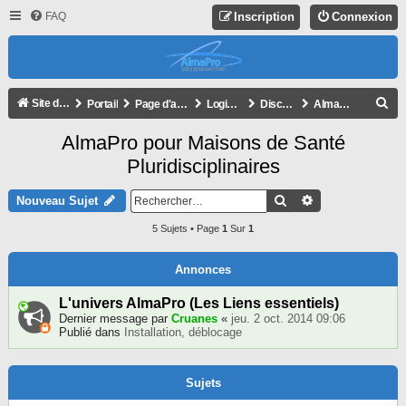
FAQ
Inscription
Connexion
R
Site de l'association
Portail
Page d'accueil du forum
Logiciel AlmaPro
Discussion générale
AlmaPro pour Maisons de Santé Pluridisciplinaires
E
AlmaPro pour Maisons de Santé
C
Pluridisciplinaires
H
E
Rechercher
Recherche Avan
Nouveau Sujet
R
5 Sujets • Page
1
Sur
1
C
H
Annonces
E
L'univers AlmaPro (Les Liens essentiels)
R
Dernier message par
Cruanes
«
jeu. 2 oct. 2014 09:06
Publié dans
Installation, déblocage
Sujets