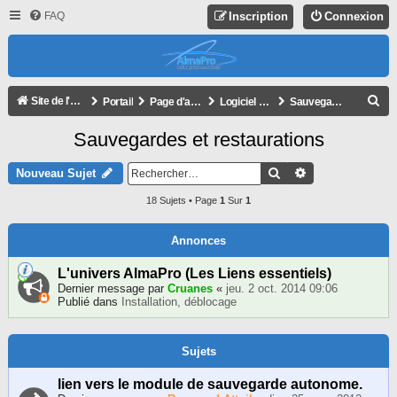
FAQ
Inscription
Connexion
R
Site de l'association
Portail
Page d'accueil du forum
Logiciel AlmaPro
Sauvegardes et restaurations
E
Sauvegardes et restaurations
C
H
Rechercher
Recherche Avan
Nouveau Sujet
E
18 Sujets • Page
1
Sur
1
R
C
Annonces
H
L'univers AlmaPro (Les Liens essentiels)
E
Dernier message par
Cruanes
«
jeu. 2 oct. 2014 09:06
Publié dans
Installation, déblocage
R
Sujets
lien vers le module de sauvegarde autonome.