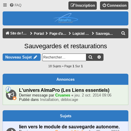
FAQ
Inscription
Connexion
R
Site de l'association
Portail
Page d'accueil du forum
Logiciel AlmaPro
Sauvegardes et restaurations
E
Sauvegardes et restaurations
C
H
Rechercher
Recherche Avan
Nouveau Sujet
E
18 Sujets • Page
1
Sur
1
R
C
Annonces
H
L'univers AlmaPro (Les Liens essentiels)
E
Dernier message par
Cruanes
«
jeu. 2 oct. 2014 09:06
Publié dans
Installation, déblocage
R
Sujets
lien vers le module de sauvegarde autonome.