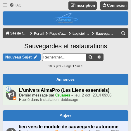
FAQ
Inscription
Connexion
R
Site de l'association
Portail
Page d'accueil du forum
Logiciel AlmaPro
Sauvegardes et restaurations
E
Sauvegardes et restaurations
C
H
Rechercher
Recherche Avan
Nouveau Sujet
E
18 Sujets • Page
1
Sur
1
R
C
Annonces
H
L'univers AlmaPro (Les Liens essentiels)
E
Dernier message par
Cruanes
«
jeu. 2 oct. 2014 09:06
Publié dans
Installation, déblocage
R
Sujets
lien vers le module de sauvegarde autonome.