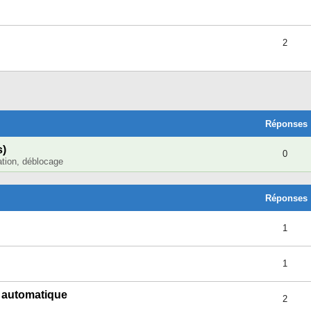
2
cher
cherche Avancée
Réponses
s)
0
lation, déblocage
Réponses
1
1
e automatique
2