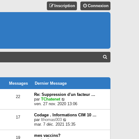
Inscription
Connexion
R
E
C
H
Messages
Dernier Message
E
Re: Suppression d'un facteur …
22
R
C
par
TChatenet
o
ven. 27 nov. 2020 13:06
C
n
s
H
Codage . Informations CIM 10 …
17
u
C
par
lthomas003
E
l
o
mar. 7 déc. 2021 15:35
t
n
R
e
s
mes vaccins?
r
19
u