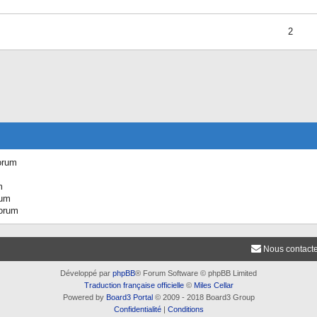
2
orum
m
rum
forum
Nous contact
Développé par
phpBB
® Forum Software © phpBB Limited
Traduction française officielle
©
Miles Cellar
Powered by
Board3 Portal
© 2009 - 2018 Board3 Group
Confidentialité
|
Conditions