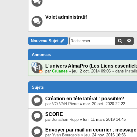
Volet administratif
Recher
Re
Nouveau Sujet
Annonces
L'univers AlmaPro (Les Liens essentiel
par
Cruanes
» jeu. 2 oct. 2014 09:06 » dans
Instal
Sujets
Création en tête latéral : possible?
par
VO VAN Pierre
» mar. 20 oct. 2020 22:22
SCORE
par
Jonathan Rupp
» lun. 11 mars 2019 14:45
Envoyer par mail un courrier : messag
par
Yvan Bourgeois
» jeu. 24 nov. 2016 16:56