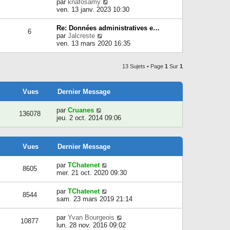
C
par
knafosamy
l
l
o
ven. 13 janv. 2023 10:30
e
t
n
d
e
s
e
Re: Données administratives e…
r
6
u
r
C
par
Jalcreste
l
l
n
o
ven. 13 mars 2020 16:35
e
t
i
n
d
e
e
s
e
r
r
u
13 Sujets • Page
1
Sur
1
r
l
m
l
n
e
e
t
i
d
s
e
e
Vues
Dernier Message
e
s
r
r
r
a
l
m
n
par
Cruanes
g
e
136078
e
i
jeu. 2 oct. 2014 09:06
e
d
s
e
e
s
r
r
a
m
n
g
Vues
Dernier Message
e
i
e
s
e
s
par
TChatenet
r
8605
a
mer. 21 oct. 2020 09:30
m
g
e
e
s
par
TChatenet
8544
s
sam. 23 mars 2019 21:14
a
g
par
Yvan Bourgeois
e
10877
lun. 28 nov. 2016 09:02