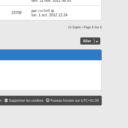
dim. 11 nov. 2012 08:53
par
cecileB
23709
lun. 1 oct. 2012 12:24
13 Sujets • Page
1
Sur
1
Aller
er
Supprimer les cookies
Fuseau horaire sur
UTC+01:00