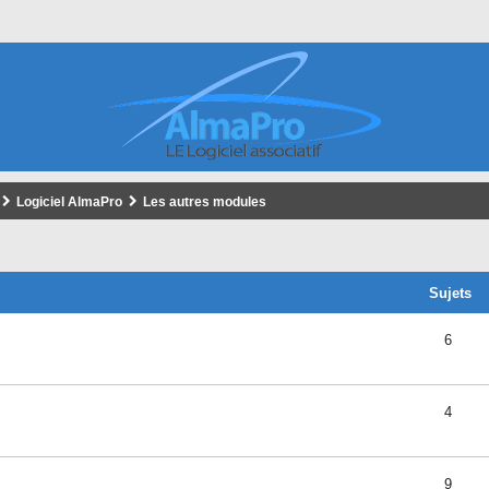
Logiciel AlmaPro
Les autres modules
Sujets
6
4
9