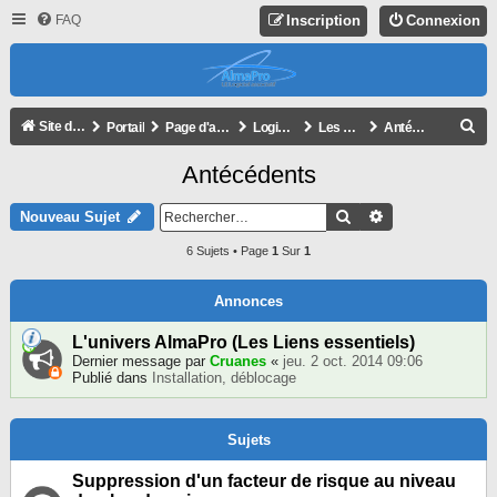
FAQ
Inscription
Connexion
R
Site de l'association
Portail
Page d'accueil du forum
Logiciel AlmaPro
Les autres modules
Antécédents
E
Antécédents
C
H
Rechercher
Recherche Avan
Nouveau Sujet
E
6 Sujets • Page
1
Sur
1
R
C
Annonces
H
L'univers AlmaPro (Les Liens essentiels)
E
Dernier message par
Cruanes
«
jeu. 2 oct. 2014 09:06
Publié dans
Installation, déblocage
R
Sujets
Suppression d'un facteur de risque au niveau