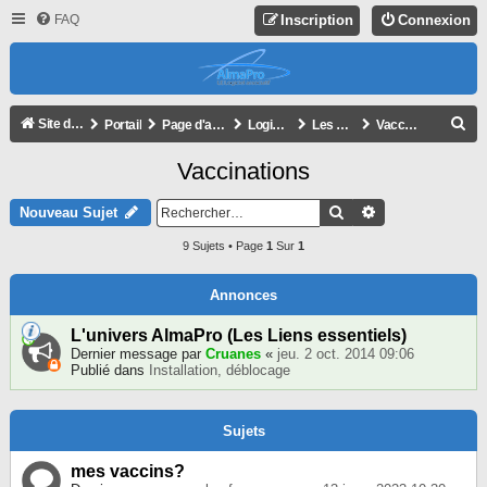
FAQ
Inscription
Connexion
R
Site de l'association
Portail
Page d'accueil du forum
Logiciel AlmaPro
Les autres modules
Vaccinations
E
Vaccinations
C
H
Rechercher
Recherche Avan
Nouveau Sujet
E
9 Sujets • Page
1
Sur
1
R
C
Annonces
H
L'univers AlmaPro (Les Liens essentiels)
E
Dernier message par
Cruanes
«
jeu. 2 oct. 2014 09:06
Publié dans
Installation, déblocage
R
Sujets
mes vaccins?