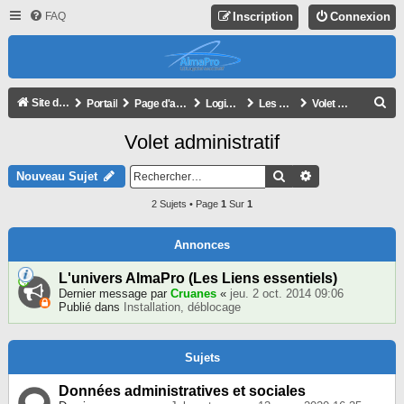
FAQ
Inscription
Connexion
R
Site de l'association
Portail
Page d'accueil du forum
Logiciel AlmaPro
Les autres modules
Volet administratif
E
Volet administratif
C
H
Rechercher
Recherche Avan
Nouveau Sujet
E
2 Sujets • Page
1
Sur
1
R
C
Annonces
H
L'univers AlmaPro (Les Liens essentiels)
E
Dernier message par
Cruanes
«
jeu. 2 oct. 2014 09:06
Publié dans
Installation, déblocage
R
Sujets
Données administratives et sociales