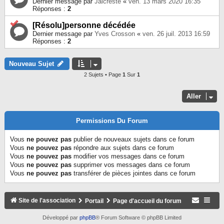
Dernier message par
Jalcreste
«
ven. 13 mars 2020 16:35
Réponses :
2
[Résolu]personne décédée
Dernier message par
Yves Crosson
«
ven. 26 juil. 2013 16:59
Réponses :
2
Nouveau Sujet
2 Sujets • Page
1
Sur
1
Aller
Permissions Du Forum
Vous
ne pouvez pas
publier de nouveaux sujets dans ce forum
Vous
ne pouvez pas
répondre aux sujets dans ce forum
Vous
ne pouvez pas
modifier vos messages dans ce forum
Vous
ne pouvez pas
supprimer vos messages dans ce forum
Vous
ne pouvez pas
transférer de pièces jointes dans ce forum
Site de l'association
Portail
Page d'accueil du forum
Développé par
phpBB
® Forum Software © phpBB Limited