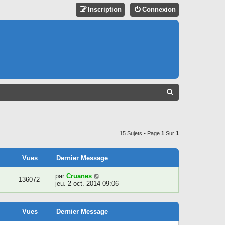
Inscription
Connexion
R
E
C
H
15 Sujets • Page
1
Sur
1
E
R
Vues
Dernier Message
C
par
Cruanes
136072
jeu. 2 oct. 2014 09:06
H
E
R
Vues
Dernier Message