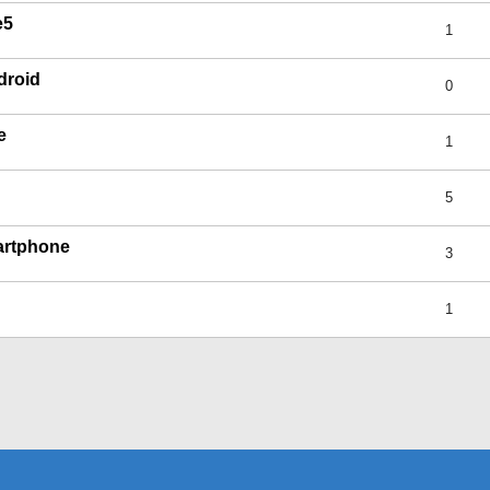
e5
1
droid
0
e
1
5
martphone
3
1