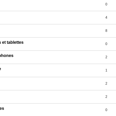
0
4
8
et tablettes
0
tphones
2
e
1
2
2
tes
0