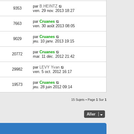
par
B.HEINTZ
9353
ven. 29 nov. 2013 18:27
par
Cruanes
7663
ven. 30 août 2013 08:05
par
Cruanes
9029
jeu. 10 janv. 2013 19:15
par
Cruanes
20772
mar. 11 déc. 2012 21:42
par
LEVY Yvan
29982
ven. 5 oct. 2012 16:17
par
Cruanes
19573
jeu. 28 juin 2012 09:14
15 Sujets • Page
1
Sur
1
Aller