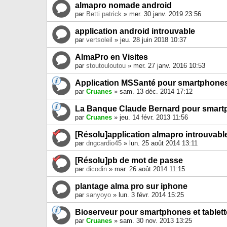
almapro nomade android
par
Betti patrick
» mer. 30 janv. 2019 23:56
application android introuvable
par
vertsoleil
» jeu. 28 juin 2018 10:37
AlmaPro en Visites
par
stoutouloutou
» mer. 27 janv. 2016 10:53
Application MSSanté pour smartphones 
par
Cruanes
» sam. 13 déc. 2014 17:12
La Banque Claude Bernard pour smar
par
Cruanes
» jeu. 14 févr. 2013 11:56
[Résolu]application almapro introuvabl
par
dngcardio45
» lun. 25 août 2014 13:11
[Résolu]pb de mot de passe
par
dicodin
» mar. 26 août 2014 11:15
plantage alma pro sur iphone
par
sanyoyo
» lun. 3 févr. 2014 15:25
Bioserveur pour smartphones et tablet
par
Cruanes
» sam. 30 nov. 2013 13:25