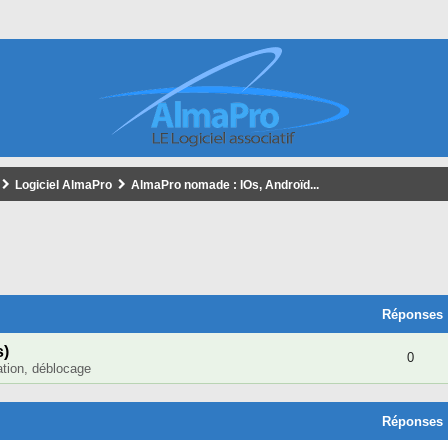
Logiciel AlmaPro
AlmaPro nomade : IOs, Androïd...
cher
cherche Avancée
Réponses
s)
0
lation, déblocage
Réponses