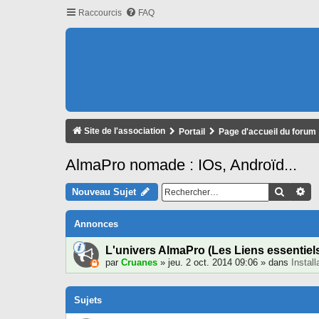
Raccourcis
FAQ
Site de l'association
Portail
Page d'accueil du forum
AlmaPro nomade : IOs, Androïd...
Recher
Re
Nouveau Sujet
Annonces
L'univers AlmaPro (Les Liens essentiel
par
Cruanes
» jeu. 2 oct. 2014 09:06 » dans
Instal
Sujets