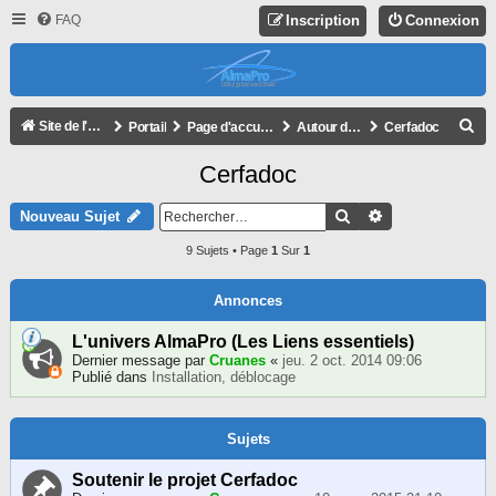
FAQ
Inscription
Connexion
R
Site de l'association
Portail
Page d'accueil du forum
Autour d'AlmaPro
Cerfadoc
E
Cerfadoc
C
H
Rechercher
Recherche Avan
Nouveau Sujet
E
9 Sujets • Page
1
Sur
1
R
C
Annonces
H
L'univers AlmaPro (Les Liens essentiels)
E
Dernier message par
Cruanes
«
jeu. 2 oct. 2014 09:06
Publié dans
Installation, déblocage
R
Sujets
Soutenir le projet Cerfadoc