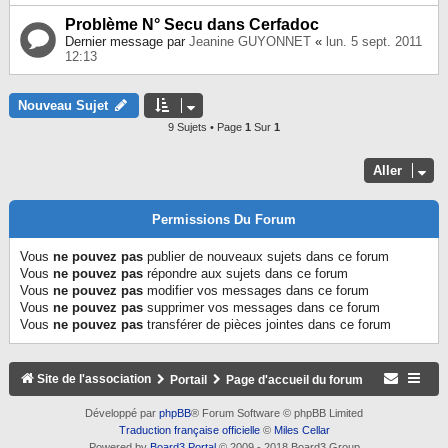
Problème N° Secu dans Cerfadoc
Dernier message par
Jeanine GUYONNET
«
lun. 5 sept. 2011
12:13
Nouveau Sujet
9 Sujets • Page
1
Sur
1
Aller
Permissions Du Forum
Vous
ne pouvez pas
publier de nouveaux sujets dans ce forum
Vous
ne pouvez pas
répondre aux sujets dans ce forum
Vous
ne pouvez pas
modifier vos messages dans ce forum
Vous
ne pouvez pas
supprimer vos messages dans ce forum
Vous
ne pouvez pas
transférer de pièces jointes dans ce forum
Site de l'association
Portail
Page d'accueil du forum
Développé par
phpBB
® Forum Software © phpBB Limited
Traduction française officielle
©
Miles Cellar
Powered by
Board3 Portal
© 2009 - 2018 Board3 Group