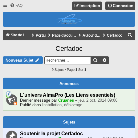
FAQ
Inscription
Connexion
R
Site de l'association
Portail
Page d'accueil du forum
Autour d'AlmaPro
Cerfadoc
E
Cerfadoc
C
H
Rechercher
Recherche Avan
Nouveau Sujet
E
9 Sujets • Page
1
Sur
1
R
C
Annonces
H
L'univers AlmaPro (Les Liens essentiels)
E
Dernier message par
Cruanes
«
jeu. 2 oct. 2014 09:06
Publié dans
Installation, déblocage
R
Sujets
Soutenir le projet Cerfadoc