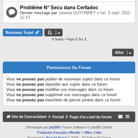
Problème N° Secu dans Cerfadoc
Dernier message par
Jeanine GUYONNET
«
lun. 5 sept. 2011
12:13
Nouveau Sujet
9 Sujets • Page
1
Sur
1
Aller
Permissions Du Forum
Vous
ne pouvez pas
publier de nouveaux sujets dans ce forum
Vous
ne pouvez pas
répondre aux sujets dans ce forum
Vous
ne pouvez pas
modifier vos messages dans ce forum
Vous
ne pouvez pas
supprimer vos messages dans ce forum
Vous
ne pouvez pas
transférer de pièces jointes dans ce forum
Site de l'association
Portail
Page d'accueil du forum
Développé par
phpBB
® Forum Software © phpBB Limited
Traduction française officielle
©
Miles Cellar
Powered by
Board3 Portal
© 2009 - 2018 Board3 Group