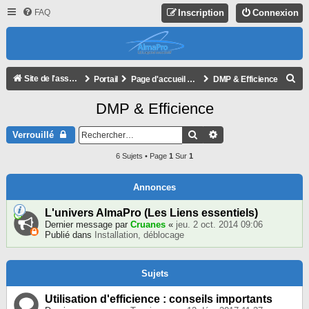
FAQ
Inscription
Connexion
R
Site de l'association
Portail
Page d'accueil du forum
DMP & Efficience
E
DMP & Efficience
C
H
Rechercher
Recherche Avancée
Verrouillé
E
6 Sujets • Page
1
Sur
1
R
C
Annonces
H
L'univers AlmaPro (Les Liens essentiels)
E
Dernier message par
Cruanes
«
jeu. 2 oct. 2014 09:06
Publié dans
Installation, déblocage
R
Sujets
Utilisation d'efficience : conseils importants