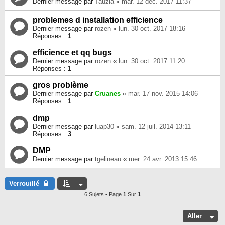
Dernier message par
Tauzia
«
mar. 12 déc. 2017 11:37
problemes d installation efficience
Dernier message par
rozen
«
lun. 30 oct. 2017 18:16
Réponses :
1
efficience et qq bugs
Dernier message par
rozen
«
lun. 30 oct. 2017 11:20
Réponses :
1
gros problème
Dernier message par
Cruanes
«
mar. 17 nov. 2015 14:06
Réponses :
1
dmp
Dernier message par
luap30
«
sam. 12 juil. 2014 13:11
Réponses :
3
DMP
Dernier message par
tgelineau
«
mer. 24 avr. 2013 15:46
Verrouillé
6 Sujets • Page
1
Sur
1
Aller