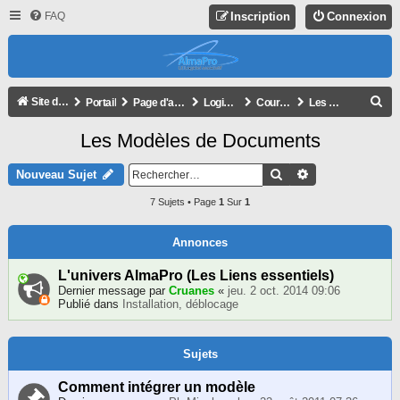
FAQ
Inscription
Connexion
R
Site de l'association
Portail
Page d'accueil du forum
Logiciel AlmaPro
Courriers et Documents importés
Les Modèles de Documents
E
Les Modèles de Documents
C
H
Rechercher
Recherche Avan
Nouveau Sujet
E
7 Sujets • Page
1
Sur
1
R
C
Annonces
H
L'univers AlmaPro (Les Liens essentiels)
E
Dernier message par
Cruanes
«
jeu. 2 oct. 2014 09:06
Publié dans
Installation, déblocage
R
Sujets
Comment intégrer un modèle