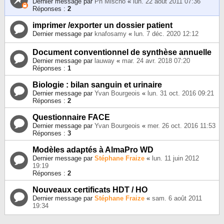
Dernier message par
Ph Mischo
«
lun. 22 août 2011 07:36
Réponses :
2
imprimer /exporter un dossier patient
Dernier message par
knafosamy
«
lun. 7 déc. 2020 12:12
Document conventionnel de synthèse annuelle
Dernier message par
lauway
«
mar. 24 avr. 2018 07:20
Réponses :
1
Biologie : bilan sanguin et urinaire
Dernier message par
Yvan Bourgeois
«
lun. 31 oct. 2016 09:21
Réponses :
2
Questionnaire FACE
Dernier message par
Yvan Bourgeois
«
mer. 26 oct. 2016 11:53
Réponses :
3
Modèles adaptés à AlmaPro WD
Dernier message par
Stéphane Fraize
«
lun. 11 juin 2012
19:19
Réponses :
2
Nouveaux certificats HDT / HO
Dernier message par
Stéphane Fraize
«
sam. 6 août 2011
19:34