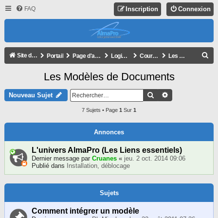
FAQ
Inscription
Connexion
R
Site de l'association
Portail
Page d'accueil du forum
Logiciel AlmaPro
Courriers et Documents importés
Les Modèles de Documents
E
Les Modèles de Documents
C
H
Rechercher
Recherche Avan
Nouveau Sujet
E
7 Sujets • Page
1
Sur
1
R
C
Annonces
H
L'univers AlmaPro (Les Liens essentiels)
E
Dernier message par
Cruanes
«
jeu. 2 oct. 2014 09:06
Publié dans
Installation, déblocage
R
Sujets
Comment intégrer un modèle