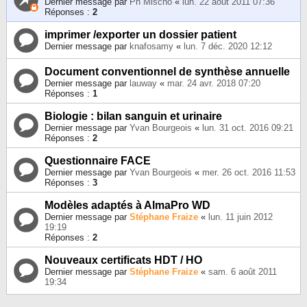
Dernier message par
Ph Mischo
«
lun. 22 août 2011 07:36
Réponses :
2
imprimer /exporter un dossier patient
Dernier message par
knafosamy
«
lun. 7 déc. 2020 12:12
Document conventionnel de synthèse annuelle
Dernier message par
lauway
«
mar. 24 avr. 2018 07:20
Réponses :
1
Biologie : bilan sanguin et urinaire
Dernier message par
Yvan Bourgeois
«
lun. 31 oct. 2016 09:21
Réponses :
2
Questionnaire FACE
Dernier message par
Yvan Bourgeois
«
mer. 26 oct. 2016 11:53
Réponses :
3
Modèles adaptés à AlmaPro WD
Dernier message par
Stéphane Fraize
«
lun. 11 juin 2012
19:19
Réponses :
2
Nouveaux certificats HDT / HO
Dernier message par
Stéphane Fraize
«
sam. 6 août 2011
19:34