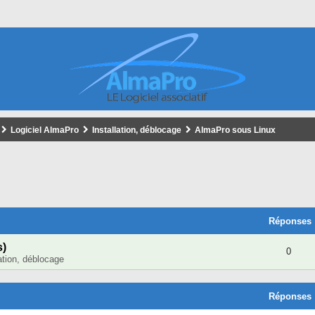
Logiciel AlmaPro
Installation, déblocage
AlmaPro sous Linux
cher
cherche Avancée
Réponses
s)
0
lation, déblocage
Réponses