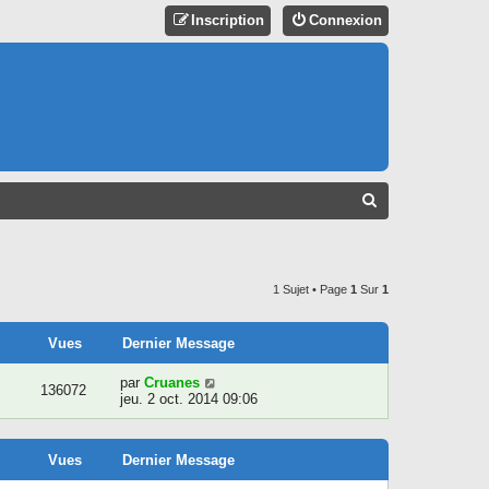
Inscription
Connexion
R
E
C
H
1 Sujet • Page
1
Sur
1
E
R
Vues
Dernier Message
C
par
Cruanes
136072
jeu. 2 oct. 2014 09:06
H
E
R
Vues
Dernier Message