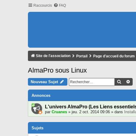
Raccourcis
FAQ
Site de l'association
Portail
Page d'accueil du forum
AlmaPro sous Linux
Recher
Re
Nouveau Sujet
Annonces
L'univers AlmaPro (Les Liens essentiel
par
Cruanes
» jeu. 2 oct. 2014 09:06 » dans
Instal
Sujets