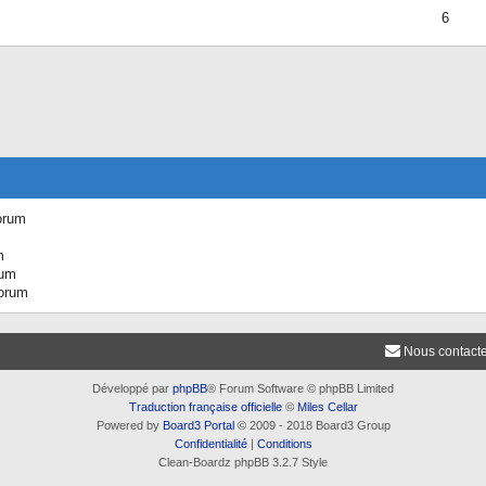
6
orum
m
rum
forum
Nous contact
Développé par
phpBB
® Forum Software © phpBB Limited
Traduction française officielle
©
Miles Cellar
Powered by
Board3 Portal
© 2009 - 2018 Board3 Group
Confidentialité
|
Conditions
Clean-Boardz phpBB 3.2.7 Style