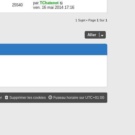
par
TChatenet
25540
ven. 16 mai 2014 17:16
1 Sujet • Page
1
Sur
1
Aller
er
Supprimer les cookies
Fuseau horaire sur
UTC+01:00