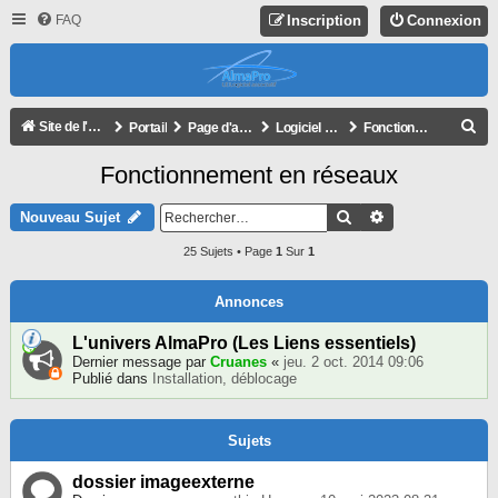
FAQ
Inscription
Connexion
R
Site de l'association
Portail
Page d'accueil du forum
Logiciel AlmaPro
Fonctionnement en réseaux
E
Fonctionnement en réseaux
C
H
Rechercher
Recherche Avan
Nouveau Sujet
E
25 Sujets • Page
1
Sur
1
R
C
Annonces
H
L'univers AlmaPro (Les Liens essentiels)
E
Dernier message par
Cruanes
«
jeu. 2 oct. 2014 09:06
Publié dans
Installation, déblocage
R
Sujets
dossier imageexterne