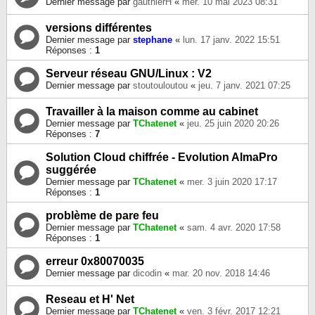
Dernier message par
gauthierH
«
mer. 10 mai 2023 08:31
versions différentes
Dernier message par
stephane
«
lun. 17 janv. 2022 15:51
Réponses :
1
Serveur réseau GNU/Linux : V2
Dernier message par
stoutouloutou
«
jeu. 7 janv. 2021 07:25
Travailler à la maison comme au cabinet
Dernier message par
TChatenet
«
jeu. 25 juin 2020 20:26
Réponses :
7
Solution Cloud chiffrée - Evolution AlmaPro
suggérée
Dernier message par
TChatenet
«
mer. 3 juin 2020 17:17
Réponses :
1
problème de pare feu
Dernier message par
TChatenet
«
sam. 4 avr. 2020 17:58
Réponses :
1
erreur 0x80070035
Dernier message par
dicodin
«
mar. 20 nov. 2018 14:46
Reseau et H' Net
Dernier message par
TChatenet
«
ven. 3 févr. 2017 12:21