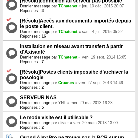
[Résolu]connexion au serveur pas possible
Dernier message par
TChatenet
«
jeu. 10 déc. 2015 20:07
Réponses :
3
[Résolu]Accès aux documents importés depuis
le poste client.
Dernier message par
TChatenet
«
sam. 4 juil. 2015 05:32
Réponses :
16
Installation en réseau avant transfert à partir
d'Axisanté
Dernier message par
TChatenet
«
ven. 19 sept. 2014 16:05
Réponses :
7
[Résolu]Postes clients impossibe d'archiver la
posologie
Dernier message par
Cruanes
«
ven. 27 sept. 2013 14:46
Réponses :
2
SERVEUR NAS
Dernier message par
YNL
«
mer. 29 mai 2013 16:23
Réponses :
5
Le mode visite est-il utilisable ?
Dernier message par
olivier
«
ven. 29 mars 2013 13:00
Réponses :
2
Quand AlmaPro ne trouve pas la BCB sur un