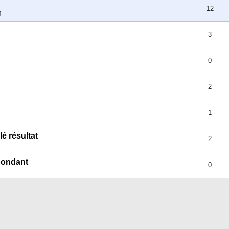
12
4
3
0
2
1
é résultat
2
pondant
0