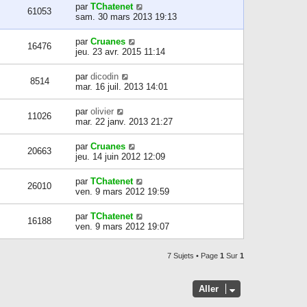
par
TChatenet
61053
sam. 30 mars 2013 19:13
par
Cruanes
16476
jeu. 23 avr. 2015 11:14
par
dicodin
8514
mar. 16 juil. 2013 14:01
par
olivier
11026
mar. 22 janv. 2013 21:27
par
Cruanes
20663
jeu. 14 juin 2012 12:09
par
TChatenet
26010
ven. 9 mars 2012 19:59
par
TChatenet
16188
ven. 9 mars 2012 19:07
7 Sujets • Page
1
Sur
1
Aller