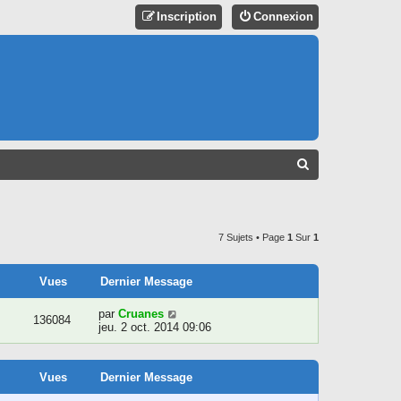
Inscription
Connexion
R
E
C
H
7 Sujets • Page
1
Sur
1
E
R
Vues
Dernier Message
C
par
Cruanes
136084
jeu. 2 oct. 2014 09:06
H
E
R
Vues
Dernier Message