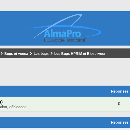
Bugs et voeux
Les bugs
Les Bugs HPRIM et Bioserveur
cher
cherche Avancée
Réponses
s)
0
lation, déblocage
Réponses