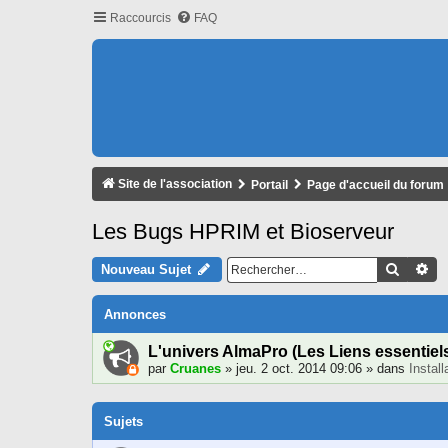
Raccourcis
FAQ
Site de l'association
Portail
Page d'accueil du forum
Les Bugs HPRIM et Bioserveur
Recher
Re
Nouveau Sujet
Annonces
L'univers AlmaPro (Les Liens essentiel
par
Cruanes
» jeu. 2 oct. 2014 09:06 » dans
Instal
Sujets