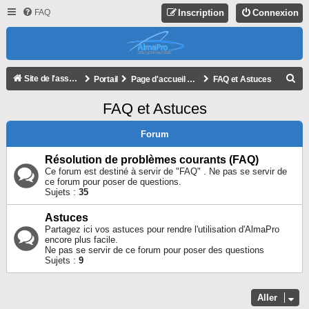
FAQ
Inscription
Connexion
R
Site de l'association
Portail
Page d'accueil du forum
FAQ et Astuces
E
FAQ et Astuces
C
H
Forum
E
Résolution de problèmes courants (FAQ)
R
Ce forum est destiné à servir de "FAQ" . Ne pas se servir de
ce forum pour poser de questions.
C
Sujets :
35
H
Astuces
E
Partagez ici vos astuces pour rendre l'utilisation d'AlmaPro
R
encore plus facile.
Ne pas se servir de ce forum pour poser des questions
Sujets :
9
Aller