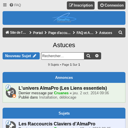
FAQ
Inscription
Connexion
R
Site de l'association
Portail
Page d'accueil du forum
FAQ et Astuces
Astuces
E
Astuces
C
H
Rechercher
Recherche Avan
Nouveau Sujet
E
9 Sujets • Page
1
Sur
1
R
C
Annonces
H
L'univers AlmaPro (Les Liens essentiels)
E
Dernier message par
Cruanes
«
jeu. 2 oct. 2014 09:06
Publié dans
Installation, déblocage
R
Sujets
Les Raccourcis Claviers d'AlmaPro