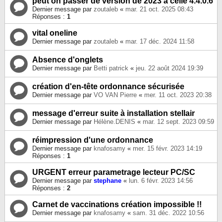
peut on passer de version de 2023 à celle 4.4.0.6
Dernier message par
zoutaleb
«
mar. 21 oct. 2025 08:43
Réponses :
1
vital oneline
Dernier message par
zoutaleb
«
mar. 17 déc. 2024 11:58
Absence d'onglets
Dernier message par
Betti patrick
«
jeu. 22 août 2024 19:39
création d'en-tête ordonnance sécurisée
Dernier message par
VO VAN Pierre
«
mer. 11 oct. 2023 20:38
message d'erreur suite à installation stellair
Dernier message par
Hélène.DENIS
«
mar. 12 sept. 2023 09:59
réimpression d'une ordonnance
Dernier message par
knafosamy
«
mer. 15 févr. 2023 14:19
Réponses :
1
URGENT erreur parametrage lecteur PC/SC
Dernier message par
stephane
«
lun. 6 févr. 2023 14:56
Réponses :
2
Carnet de vaccinations création impossible !!
Dernier message par
knafosamy
«
sam. 31 déc. 2022 10:56