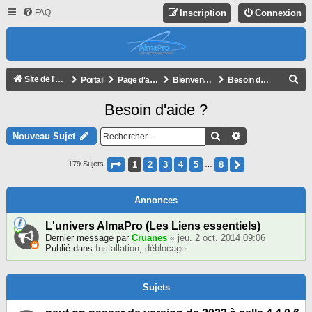
FAQ
Inscription
Connexion
R
Site de l'association
Portail
Page d'accueil du forum
Bienvenue !
Besoin d'aide ?
E
Besoin d'aide ?
C
H
Rechercher
Recherche Avan
Nouveau Sujet
E
Page
1
Sur
8
1
2
3
4
5
8
Suivant
179 Sujets
…
R
C
Annonces
H
E
L'univers AlmaPro (Les Liens essentiels)
Dernier message par
Cruanes
«
jeu. 2 oct. 2014 09:06
R
Publié dans
Installation, déblocage
Sujets