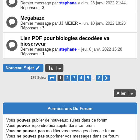
Dernier message par
stephane
«
dim. 23 janv. 2022 21:44
Réponses :
2
Megabaze
Dernier message par
JJ MEIER
«
lun. 10 janv. 2022 18:23
Réponses :
3
Lien PDF pour biologies decodées va
bioserveur
Dernier message par
stephane
«
jeu. 6 janv. 2022 15:28
Réponses :
1
Nouveau Sujet
Page
1
Sur
8
1
2
3
4
5
8
Suivant
179 Sujets
…
Aller
Permissions Du Forum
Vous
pouvez
publier de nouveaux sujets dans ce forum
Vous
pouvez
répondre aux sujets dans ce forum
Vous
ne pouvez pas
modifier vos messages dans ce forum
Vous
ne pouvez pas
supprimer vos messages dans ce forum