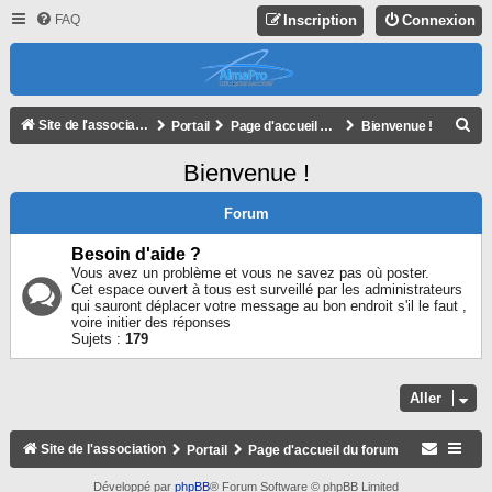
FAQ
Inscription
Connexion
R
Site de l'association
Portail
Page d'accueil du forum
Bienvenue !
E
Bienvenue !
C
H
Forum
E
Besoin d'aide ?
R
Vous avez un problème et vous ne savez pas où poster.
Cet espace ouvert à tous est surveillé par les administrateurs
C
qui sauront déplacer votre message au bon endroit s'il le faut ,
voire initier des réponses
H
Sujets :
179
E
R
Aller
Site de l'association
Portail
Page d'accueil du forum
Développé par
phpBB
® Forum Software © phpBB Limited