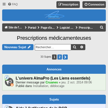
FAQ
Inscription
Connexion
R
Site de l'association
Portail
Page d'accueil du forum
Logiciel AlmaPro
Prescriptions médicamenteuses
E
Prescriptions médicamenteuses
C
H
Rechercher
Recherche Avan
Nouveau Sujet
E
1
2
Suivant
33 Sujets
R
C
Annonces
H
E
L'univers AlmaPro (Les Liens essentiels)
Dernier message par
Cruanes
«
jeu. 2 oct. 2014 09:06
R
Publié dans
Installation, déblocage
Sujets