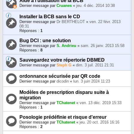
Aide à l'utilisation de la BCB
Dernier message par
Cruanes
«
jeu. 4 déc. 2014 10:38
Installer la BCB sans le CD
Dernier message par
Dr BERTHELOT
«
ven. 22 févr. 2013
08:31
Réponses :
1
Bug DCI : une solution
Dernier message par
S. Andrieu
«
sam. 26 janv. 2013 15:58
Réponses :
8
Sauvegardez votre répertorie DBMED
Dernier message par
Steph G
«
dim. 3 juil. 2011 21:31
ordonnance sécurisée par QR code
Dernier message par
dicodin
«
lun. 3 juin 2024 11:23
Modèles de prescription disparu suite à
migration
Dernier message par
TChatenet
«
ven. 13 déc. 2019 15:33
Réponses :
1
Posologie prédéfinie et risque d'erreur
Dernier message par
TChatenet
«
jeu. 20 oct. 2016 16:16
Réponses :
2