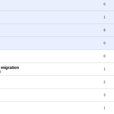
0
1
8
0
0
 migration
1
8
2
3
1