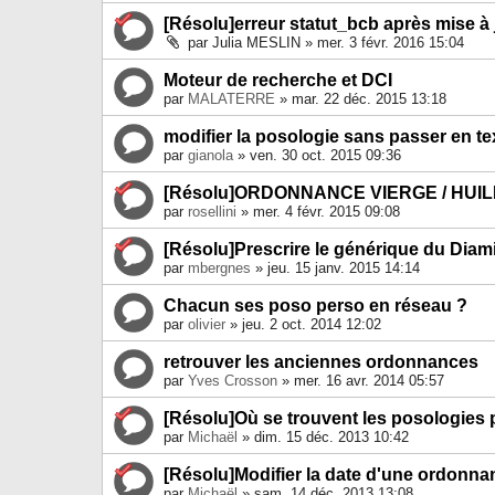
[Résolu]erreur statut_bcb après mise à 
par
Julia MESLIN
» mer. 3 févr. 2016 15:04
Moteur de recherche et DCI
par
MALATERRE
» mar. 22 déc. 2015 13:18
modifier la posologie sans passer en tex
par
gianola
» ven. 30 oct. 2015 09:36
[Résolu]ORDONNANCE VIERGE / HUI
par
rosellini
» mer. 4 févr. 2015 09:08
[Résolu]Prescrire le générique du Diam
par
mbergnes
» jeu. 15 janv. 2015 14:14
Chacun ses poso perso en réseau ?
par
olivier
» jeu. 2 oct. 2014 12:02
retrouver les anciennes ordonnances
par
Yves Crosson
» mer. 16 avr. 2014 05:57
[Résolu]Où se trouvent les posologies 
par
Michaël
» dim. 15 déc. 2013 10:42
[Résolu]Modifier la date d'une ordonna
par
Michaël
» sam. 14 déc. 2013 13:08