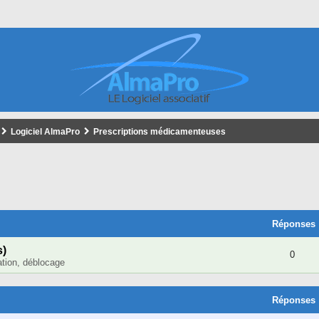
Logiciel AlmaPro
Prescriptions médicamenteuses
cher
cherche Avancée
Réponses
s)
0
lation, déblocage
Réponses