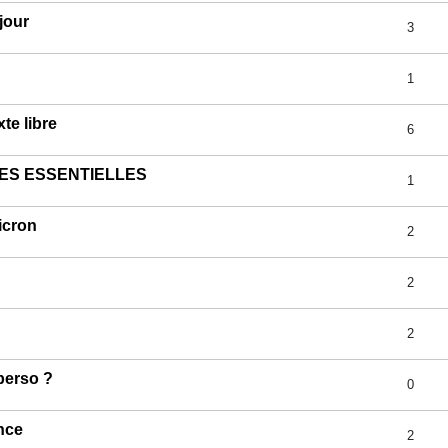
jour
3
1
te libre
6
LES ESSENTIELLES
1
icron
2
2
2
perso ?
0
nce
2