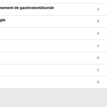
ansement de gastrostomi/sonde
2
gie
0
0
1
0
1
0