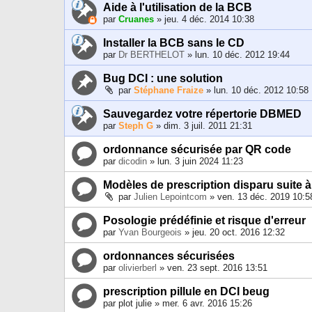
Aide à l'utilisation de la BCB
par
Cruanes
» jeu. 4 déc. 2014 10:38
Installer la BCB sans le CD
par
Dr BERTHELOT
» lun. 10 déc. 2012 19:44
Bug DCI : une solution
par
Stéphane Fraize
» lun. 10 déc. 2012 10:58
Sauvegardez votre répertorie DBMED
par
Steph G
» dim. 3 juil. 2011 21:31
ordonnance sécurisée par QR code
par
dicodin
» lun. 3 juin 2024 11:23
Modèles de prescription disparu suite à
par
Julien Lepointcom
» ven. 13 déc. 2019 10:5
Posologie prédéfinie et risque d'erreur
par
Yvan Bourgeois
» jeu. 20 oct. 2016 12:32
ordonnances sécurisées
par
olivierberl
» ven. 23 sept. 2016 13:51
prescription pillule en DCI beug
par
plot julie
» mer. 6 avr. 2016 15:26