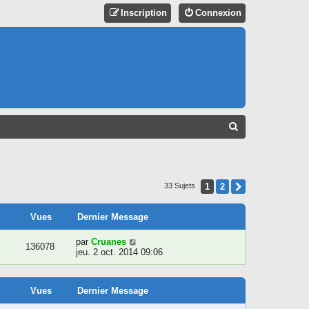
Inscription
Connexion
R
E
C
H
1
2
Suivant
33 Sujets
E
R
Vues
Dernier Message
C
par
Cruanes
136078
jeu. 2 oct. 2014 09:06
H
E
R
Vues
Dernier Message