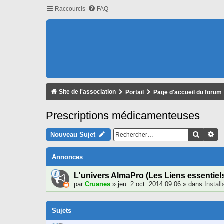
Raccourcis
FAQ
Site de l'association
Portail
Page d'accueil du forum
Prescriptions médicamenteuses
Recher
Re
Nouveau Sujet
Annonces
L'univers AlmaPro (Les Liens essentiel
par
Cruanes
» jeu. 2 oct. 2014 09:06 » dans
Instal
Sujets