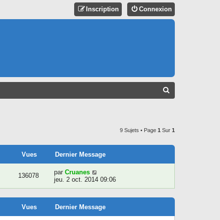
Inscription
Connexion
R
E
C
H
9 Sujets • Page
1
Sur
1
E
R
Vues
Dernier Message
C
par
Cruanes
136078
jeu. 2 oct. 2014 09:06
H
E
R
Vues
Dernier Message