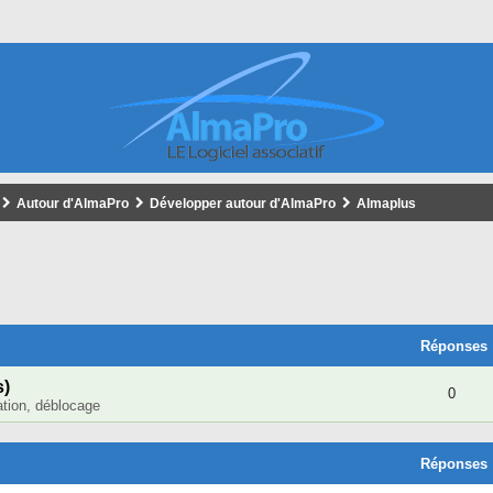
Autour d'AlmaPro
Développer autour d'AlmaPro
Almaplus
cher
cherche Avancée
Réponses
s)
0
lation, déblocage
Réponses