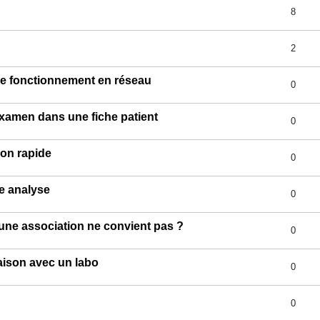
8
2
le fonctionnement en réseau
0
examen dans une fiche patient
0
ion rapide
0
ne analyse
0
 une association ne convient pas ?
0
iaison avec un labo
0
0