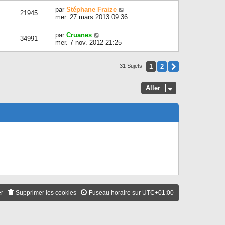
par
Stéphane Fraize
21945
mer. 27 mars 2013 09:36
par
Cruanes
34991
mer. 7 nov. 2012 21:25
1
2
Suivant
31 Sujets
Aller
er
Supprimer les cookies
Fuseau horaire sur
UTC+01:00