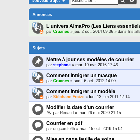
Recher
Re
Nouveau Sujet
Annonces
L'univers AlmaPro (Les Liens essentiel
par
Cruanes
» jeu. 2 oct. 2014 09:06 » dans
Instal
Sujets
Mettre à jour ses modèles de courrier
par
stephane
» mar. 19 avr. 2016 17:46
Comment intégrer un masque
par
Cruanes
» sam. 6 oct. 2012 14:00
Comment intégrer un modèle
par
Stéphane Fraize
» lun. 13 juin 2011 17:14
Modifier la date d'un courrier
par
Renaud
» mar. 26 mai 2020 21:15
Courrier en pdf
par
dngcardio45
» mar. 15 oct. 2019 15:04
Mise en page feuille de soins