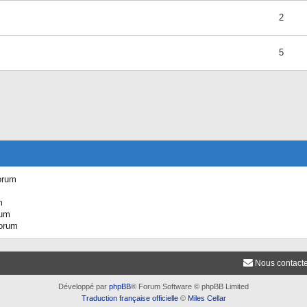
2
5
orum
m
rum
forum
Nous contact
Développé par
phpBB
® Forum Software © phpBB Limited
Traduction française officielle
©
Miles Cellar