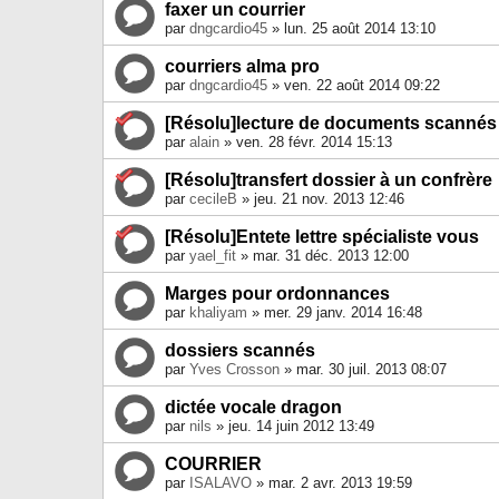
faxer un courrier
par
dngcardio45
» lun. 25 août 2014 13:10
courriers alma pro
par
dngcardio45
» ven. 22 août 2014 09:22
[Résolu]lecture de documents scannés
par
alain
» ven. 28 févr. 2014 15:13
[Résolu]transfert dossier à un confrère
par
cecileB
» jeu. 21 nov. 2013 12:46
[Résolu]Entete lettre spécialiste vous
par
yael_fit
» mar. 31 déc. 2013 12:00
Marges pour ordonnances
par
khaliyam
» mer. 29 janv. 2014 16:48
dossiers scannés
par
Yves Crosson
» mar. 30 juil. 2013 08:07
dictée vocale dragon
par
nils
» jeu. 14 juin 2012 13:49
COURRIER
par
ISALAVO
» mar. 2 avr. 2013 19:59