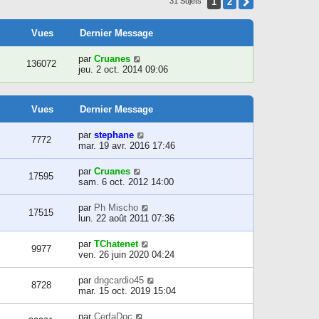
1
2
Suivant
31 Sujets
l
l
e
t
d
e
Vues
Dernier Message
e
r
r
l
n
par
Cruanes
e
136072
i
jeu. 2 oct. 2014 09:06
d
e
e
r
r
m
n
Vues
Dernier Message
e
i
s
e
s
par
stephane
r
7772
a
mar. 19 avr. 2016 17:46
m
g
e
e
s
par
Cruanes
17595
s
sam. 6 oct. 2012 14:00
a
g
par
Ph Mischo
e
17515
lun. 22 août 2011 07:36
par
TChatenet
9977
ven. 26 juin 2020 04:24
par
dngcardio45
8728
mar. 15 oct. 2019 15:04
par
CerfaDoc