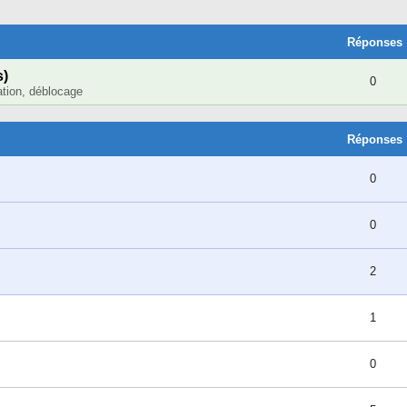
cher
cherche Avancée
Réponses
s)
0
lation, déblocage
Réponses
0
0
2
1
0