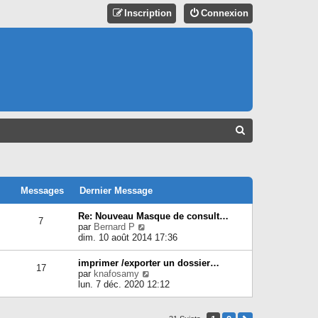
Inscription
Connexion
R
E
C
H
Messages
Dernier Message
E
Re: Nouveau Masque de consult…
7
R
C
par
Bernard P
o
dim. 10 août 2014 17:36
C
n
s
H
imprimer /exporter un dossier…
17
u
C
par
knafosamy
E
l
o
lun. 7 déc. 2020 12:12
t
n
R
e
s
r
u