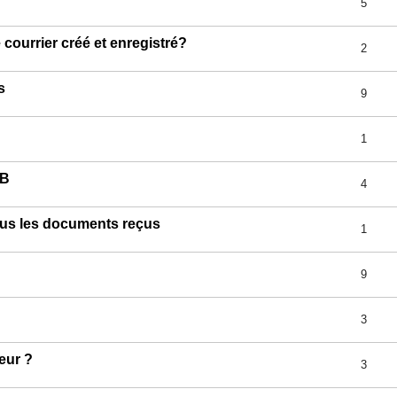
5
 courrier créé et enregistré?
2
s
9
1
SB
4
tous les documents reçus
1
9
3
eur ?
3