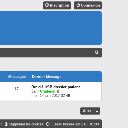
Inscription
Connexion
R
E
C
H
Messages
Dernier Message
E
Re: clé USB dossier patient
17
R
C
par
TChatenet
o
mer. 14 juin 2017 02:49
C
n
s
H
u
Aller
E
l
t
R
e
er
Supprimer les cookies
Fuseau horaire sur
UTC+01:00
r