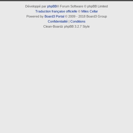
Développé par
phpBB
® Forum Software © phpBB Limited
Traduction française officielle
©
Miles Cellar
Powered by
Board3 Portal
© 2009 - 2018 Board3 Group
Confidentialité
|
Conditions
Clean-Boardz phpBB 3.2.7 Style