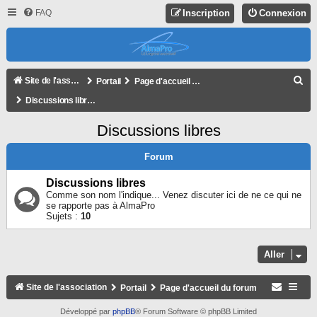
FAQ
Inscription
Connexion
R
Site de l'association
Portail
Page d'accueil du forum
E
Discussions libres
C
Discussions libres
H
E
Forum
R
Discussions libres
C
Comme son nom l'indique... Venez discuter ici de ne ce qui ne
se rapporte pas à AlmaPro
H
Sujets :
10
E
R
Aller
Site de l'association
Portail
Page d'accueil du forum
Développé par
phpBB
® Forum Software © phpBB Limited