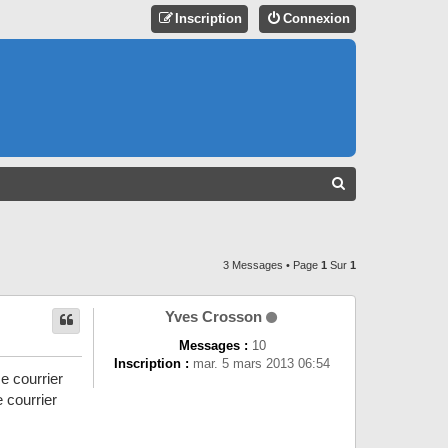
Inscription
Connexion
R
E
C
H
3 Messages • Page
1
Sur
1
E
R
Yves Crosson
C
Messages :
10
Inscription :
mar. 5 mars 2013 06:54
H
e courrier
E
 courrier
R