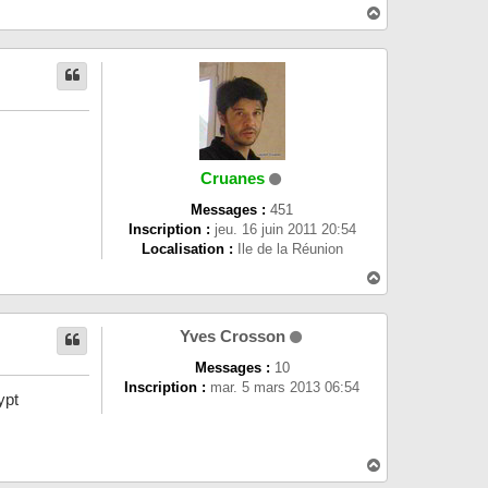
H
a
u
t
Cruanes
Messages :
451
Inscription :
jeu. 16 juin 2011 20:54
Localisation :
Ile de la Réunion
H
a
u
t
Yves Crosson
Messages :
10
Inscription :
mar. 5 mars 2013 06:54
ypt
H
a