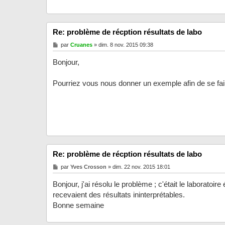
Re: problème de récption résultats de labo
M
par
Cruanes
»
dim. 8 nov. 2015 09:38
e
s
Bonjour,
s
a
g
Pourriez vous nous donner un exemple afin de se fai
e
Re: problème de récption résultats de labo
M
par
Yves Crosson
»
dim. 22 nov. 2015 18:01
e
s
Bonjour, j'ai résolu le problème ; c'était le laboratoir
s
a
recevaient des résultats ininterprétables.
g
Bonne semaine
e