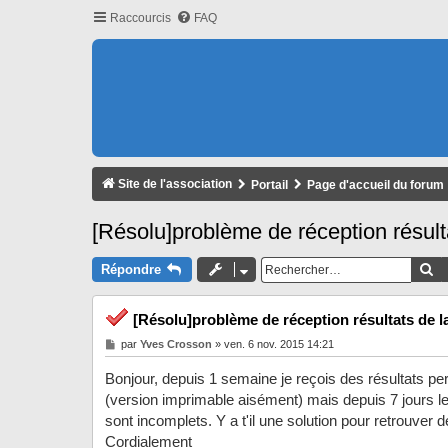
Raccourcis
FAQ
Site de l'association
Portail
Page d'accueil du forum
[Résolu]problème de réception résult
Re
Répondre
[Résolu]problème de réception résultats de l
M
par
Yves Crosson
»
ven. 6 nov. 2015 14:21
e
s
Bonjour, depuis 1 semaine je reçois des résultats per
s
a
(version imprimable aisément) mais depuis 7 jours l
g
sont incomplets. Y a t'il une solution pour retrouve
e
Cordialement