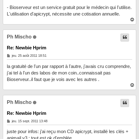
g
- Bioserveur est un service gratuit pour le médecin qui l'utilise.
e
L'utilisation d'apicrypt, nécessite une cotisation annuelle.
H
a
u
t
Ph Mischo
Re: Newbie Hprim
M
jeu. 25 août 2011 18:51
e
s
la gratuité de l'un par rapport à l'autre, j'avais cru comprendre,
s
a
j'ai tel à l'un des labos de mon coin..connaissait pas
g
Bioserveur..il faut que je vois avec les autres .
e
H
a
u
t
Ph Mischo
Re: Newbie Hprim
M
jeu. 15 sept. 2011 13:48
e
s
juste pour infos: j'ai reçu mon CD apicrypt, installé les clés +
s
a
apimail v3 : tout est ok d'emblée