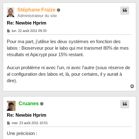
u
t
Stéphane Fraize
Administrateur du site
Re: Newbie Hprim
M
lun. 22 août 2011 09:33
e
s
Pour ma part, j'utilise les deux systèmes en fonction des
s
a
labos : Bioserveur pour le labo qui me transmet 80% de mes
g
résultats et Apicrypt pour 15% restant.
e
Aucun problème ni avec l'un, ni avec l'autre (sous réserve de
al configuration des labos et, là, pour certains, il y aurait à
dire).
H
a
u
t
Cruanes
Re: Newbie Hprim
M
mar. 23 août 2011 10:51
e
s
Une précision :
s
a