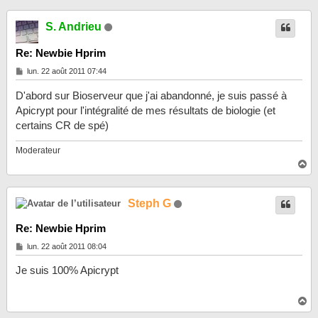
u
t
S. Andrieu
Re: Newbie Hprim
M
lun. 22 août 2011 07:44
e
s
D'abord sur Bioserveur que j'ai abandonné, je suis passé à
s
a
Apicrypt pour l'intégralité de mes résultats de biologie (et
g
certains CR de spé)
e
Moderateur
H
a
u
t
Steph G
Re: Newbie Hprim
M
lun. 22 août 2011 08:04
e
s
Je suis 100% Apicrypt
s
a
g
H
e
a