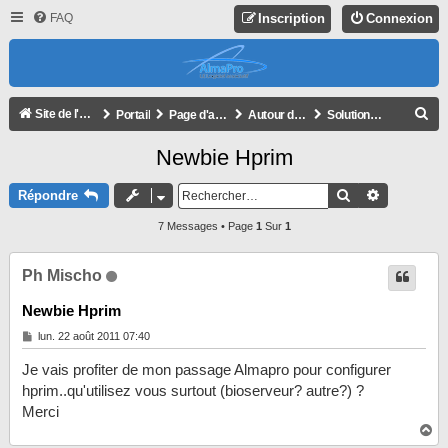
FAQ
Inscription
Connexion
R
Site de l'association
Portail
Page d'accueil du forum
Autour d'AlmaPro
Solutions HPRIM
E
Newbie Hprim
C
H
Rechercher
Recherche
Répondre
E
7 Messages • Page
1
Sur
1
R
C
Ph Mischo
H
Newbie Hprim
E
M
lun. 22 août 2011 07:40
R
e
s
Je vais profiter de mon passage Almapro pour configurer
s
a
hprim..qu'utilisez vous surtout (bioserveur? autre?) ?
g
Merci
e
H
a